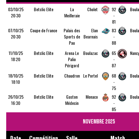
03/10/25
Betclic Elite
La
Cholet
92
Boul
20:30
Meilleraie
-
81
07/10/25
Coupe de France
Palais des
Elan
83
Boul
20:30
Sports de
Bearnais
-
Pau
88
11/10/25
Betclic Elite
Arena Le
Boulazac
65
Nanc
18:20
Palio
-
Périgord
87
18/10/25
Betclic Elite
Chaudron
Le Portel
68
Boul
18:10
-
75
26/10/25
Betclic Elite
Gaston
Monaco
92
Boul
16:30
Médecin
-
85
Novembre 2025
Date
Compétition
Salle
Match