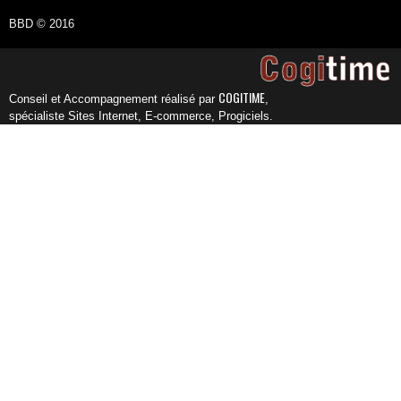
BBD © 2016
COGITIME
Conseil et Accompagnement réalisé par
,
spécialiste Sites Internet, E-commerce, Progiciels.