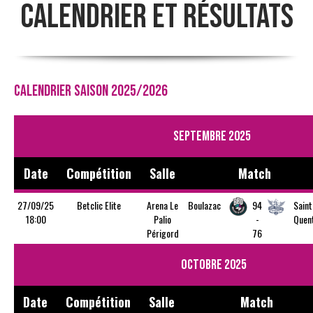
CALENDRIER ET RÉSULTATS
CALENDRIER SAISON 2025/2026
Septembre 2025
Date
Compétition
Salle
Match
27/09/25
Betclic Elite
Arena Le
Boulazac
94
Saint
18:00
Palio
-
Quen
Périgord
76
Octobre 2025
Date
Compétition
Salle
Match