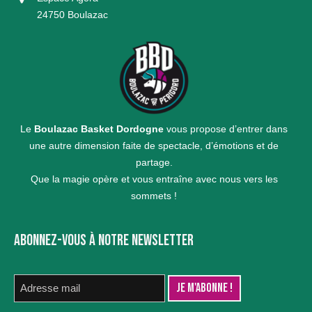
24750 Boulazac
Le
Boulazac Basket Dordogne
vous propose d’entrer dans
une autre dimension faite de spectacle, d’émotions et de
partage.
Que la magie opère et vous entraîne avec nous vers les
sommets !
ABONNEZ-VOUS À NOTRE NEWSLETTER