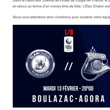
Dans le cadre des 1/8ème de Finale de Coupe de France, le BB
et vaincu au terme d’un money time de folie. L’Elan Chalon es
Nous vous attendons donc nombreux pour soutenir votre équip