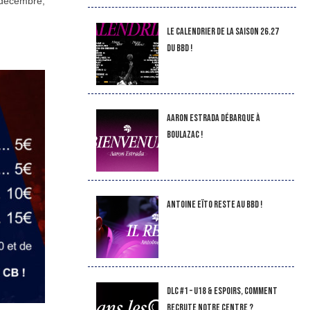
 décembre,
LE CALENDRIER DE LA SAISON 26.27
DU BBD !
Aaron Estrada débarque à
Boulazac !
Antoine Eïto reste au BBD !
DLC #1 – U18 & Espoirs, comment
recrute notre Centre ?