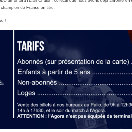
D affrontera l’Elan Chalon, collectif que nous avons déjà affronté en
t champion de France en titre.
e !