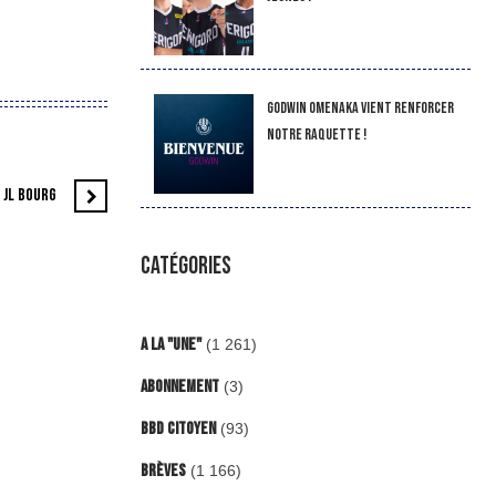
Godwin Omenaka vient renforcer
notre raquette !
 JL BOURG
CATÉGORIES
A la "Une"
(1 261)
Abonnement
(3)
BBD Citoyen
(93)
Brèves
(1 166)