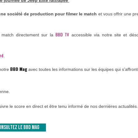
e journée de Jeep Elite rattrapée
ne société de production pour filmer le match
et vous offrir une pr
BBD TV
 match directement sur la
accessible via notre site et dés
rd
.
BBD Mag
 notre
avec toutes les informations sur les équipes qui s’affron
tenne.
ivre le score en direct et être tenu informé de nos dernières actualités.
ONSULTEZ LE BBD MAG