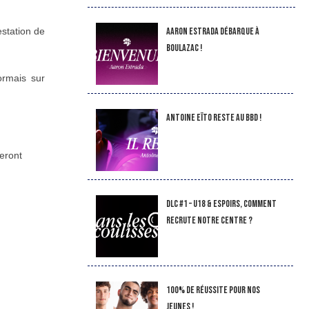
Aaron Estrada débarque à
estation de
Boulazac !
ormais sur
Antoine Eïto reste au BBD !
teront
DLC #1 – U18 & Espoirs, comment
recrute notre Centre ?
100% de réussite pour nos
jeunes !