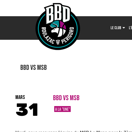
LE CLUB
L’
BBD vs MSB
BBD VS MSB
MARS
31
A LA "UNE"