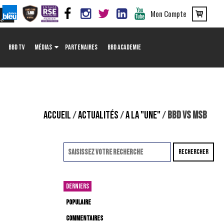
Mon Compte
BBD TV
MÉDIAS
PARTENAIRES
BBD ACADEMIE
ACCUEIL
/
ACTUALITÉS
/
A LA "UNE"
/
BBD VS MSB
RECHERCHER
DERNIERS
POPULAIRE
COMMENTAIRES