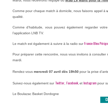
Mardi, nous recevrons l’équipe du
MSB Le
Mans po
ur la 7èm
Comme pour chaque match à domicile, nous faisons appel à
u
qualité.
Comme d’habitude, vous pouvez également regarder votre
l’application LNB TV.
France Bleu Périgo
Le match est également à suivre à la radio sur
Pour préparer cette rencontre, nous vous invitons à consulter
mardi.
Rendez-vous
mercredi 07 avril dès 19h50
pour la prise d’an
Twitter
Facebook,
Instagram
Suivez-nous également sur
,
et
pour su
Le Boulazac Basket Dordogne
C