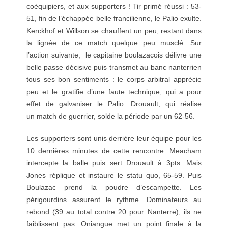
coéquipiers, et aux supporters ! Tir primé réussi : 53-
51, fin de l’échappée belle francilienne, le Palio exulte.
Kerckhof et Willson se chauffent un peu, restant dans
la lignée de ce match quelque peu musclé. Sur
l’action suivante, le capitaine boulazacois délivre une
belle passe décisive puis transmet au banc nanterrien
tous ses bon sentiments : le corps arbitral apprécie
peu et le gratifie d’une faute technique, qui a pour
effet de galvaniser le Palio. Drouault, qui réalise
un match de guerrier, solde la période par un 62-56.
Les supporters sont unis derrière leur équipe pour les
10 dernières minutes de cette rencontre. Meacham
intercepte la balle puis sert Drouault à 3pts. Mais
Jones réplique et instaure le statu quo, 65-59. Puis
Boulazac prend la poudre d’escampette. Les
périgourdins assurent le rythme. Dominateurs au
rebond (39 au total contre 20 pour Nanterre), ils ne
faiblissent pas. Oniangue met un point finale à la