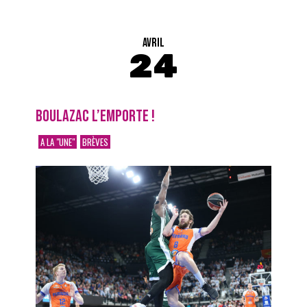
AVRIL
24
BOULAZAC L’EMPORTE !
A LA "UNE"
BRÈVES