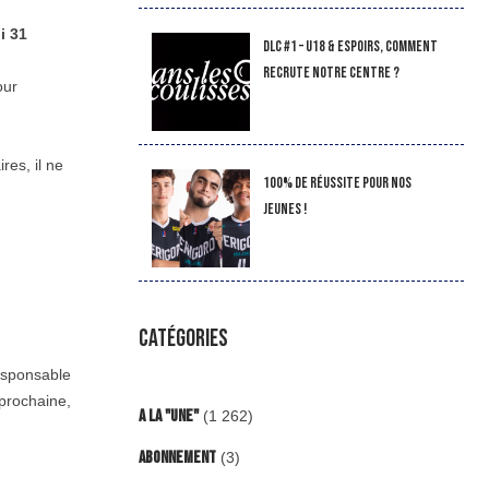
i 31
DLC #1 – U18 & Espoirs, comment
recrute notre Centre ?
our
res, il ne
100% de réussite pour nos
jeunes !
CATÉGORIES
esponsable
prochaine,
A la "Une"
(1 262)
Abonnement
(3)