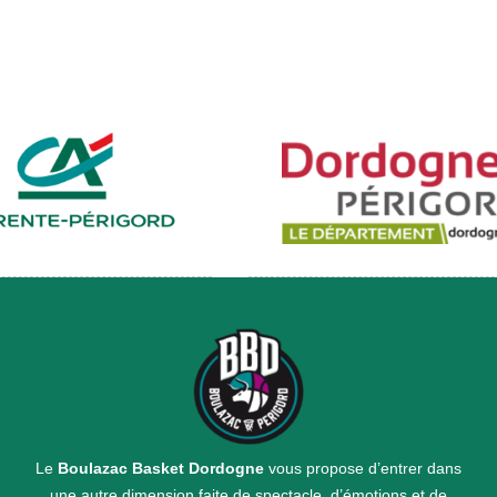
Le
Boulazac Basket Dordogne
vous propose d’entrer dans
une autre dimension faite de spectacle, d’émotions et de