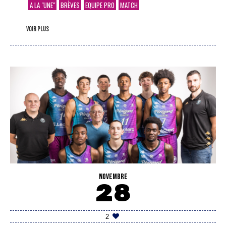
A LA "UNE"
BRÈVES
EQUIPE PRO
MATCH
voir plus
NOVEMBRE
28
2