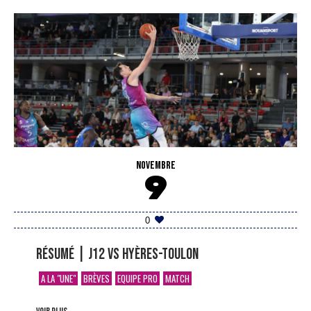
NOVEMBRE
9
0
Résumé | J12 vs Hyères-Toulon
A LA "UNE"
BRÈVES
EQUIPE PRO
MATCH