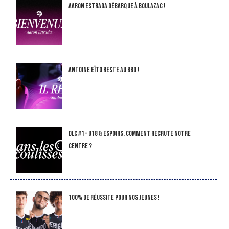
Aaron Estrada débarque à Boulazac !
Antoine Eïto reste au BBD !
DLC #1 – U18 & Espoirs, comment recrute notre
Centre ?
100% de réussite pour nos jeunes !