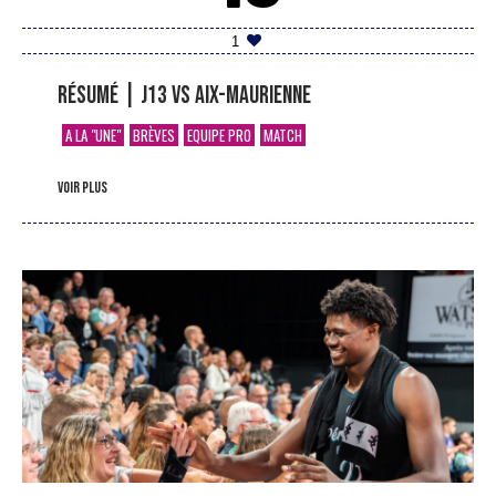
1
Résumé | J13 vs Aix-Maurienne
A LA "UNE"
BRÈVES
EQUIPE PRO
MATCH
voir plus