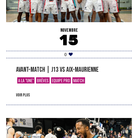
NOVEMBRE
15
0
Avant-match | J13 vs Aix-Maurienne
A LA "UNE"
BRÈVES
EQUIPE PRO
MATCH
voir plus