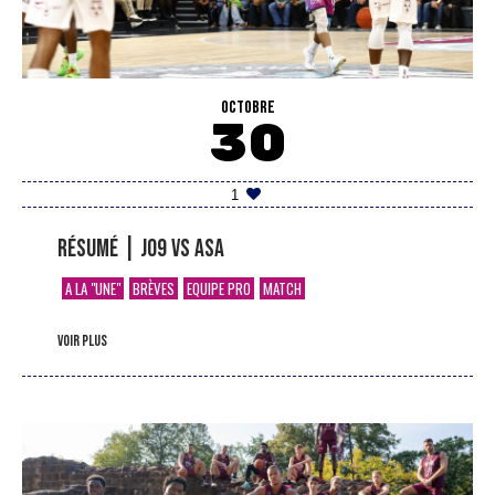
OCTOBRE
30
1
Résumé | J09 vs ASA
A LA "UNE"
BRÈVES
EQUIPE PRO
MATCH
voir plus