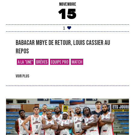
NOVEMBRE
15
1
Babacar Mbye de retour, Louis Cassier au
repos
A LA "UNE"
BRÈVES
EQUIPE PRO
MATCH
voir plus