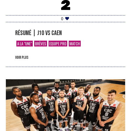
2
0
Résumé | J10 vs Caen
A LA "UNE"
BRÈVES
EQUIPE PRO
MATCH
voir plus