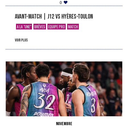
0
Avant-match | J12 vs Hyères-Toulon
A LA "UNE"
BRÈVES
EQUIPE PRO
MATCH
voir plus
NOVEMBRE