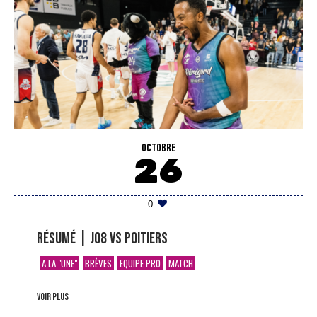
OCTOBRE
26
0
Résumé | J08 vs Poitiers
A LA "UNE"
BRÈVES
EQUIPE PRO
MATCH
voir plus