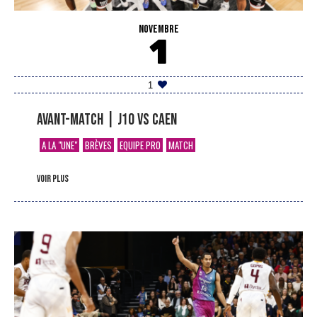
NOVEMBRE
1
1
Avant-match | J10 vs Caen
A LA "UNE"
BRÈVES
EQUIPE PRO
MATCH
voir plus