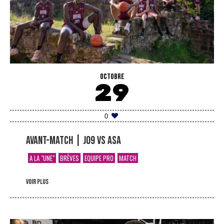
OCTOBRE
29
0
Avant-match | J09 vs ASA
A LA "UNE"
BRÈVES
EQUIPE PRO
MATCH
voir plus