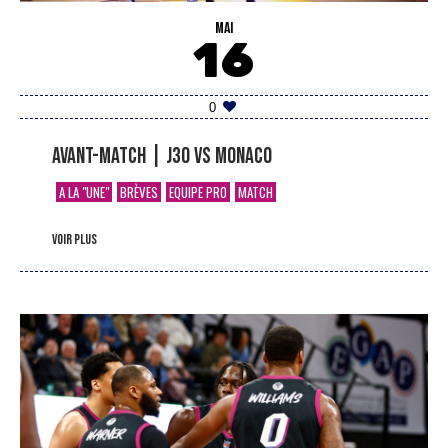
MAI
16
0
Avant-match | J30 vs Monaco
A LA "UNE"
BRÈVES
EQUIPE PRO
MATCH
voir plus