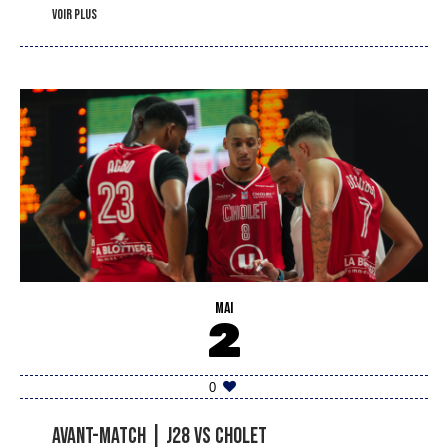
voir plus
MAI
2
0
Avant-match | J28 vs Cholet