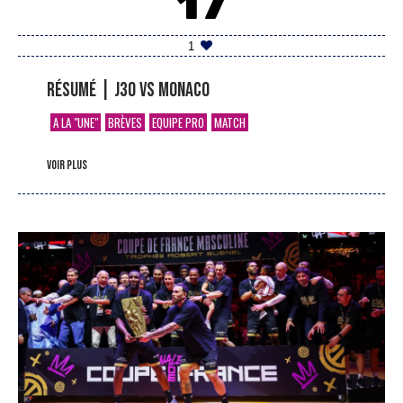
17
1
Résumé | J30 vs Monaco
A LA "UNE"
BRÈVES
EQUIPE PRO
MATCH
voir plus