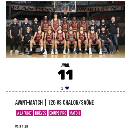
AVRIL
11
1
Avant-match | J26 vs Chalon/Saône
A LA "UNE"
BRÈVES
EQUIPE PRO
MATCH
voir plus