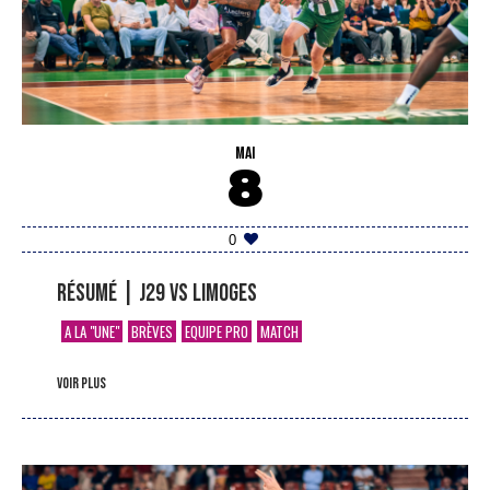
MAI
8
0
Résumé | J29 vs Limoges
A LA "UNE"
BRÈVES
EQUIPE PRO
MATCH
voir plus