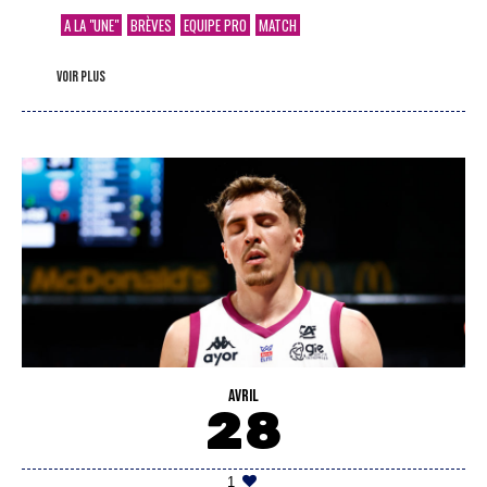
A LA "UNE"
BRÈVES
EQUIPE PRO
MATCH
voir plus
AVRIL
28
1