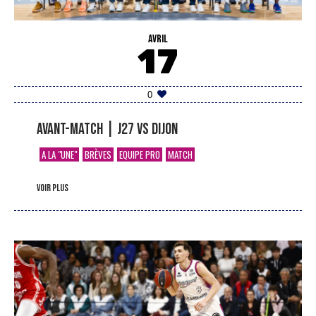
AVRIL
17
0
Avant-match | J27 vs Dijon
A LA "UNE"
BRÈVES
EQUIPE PRO
MATCH
voir plus