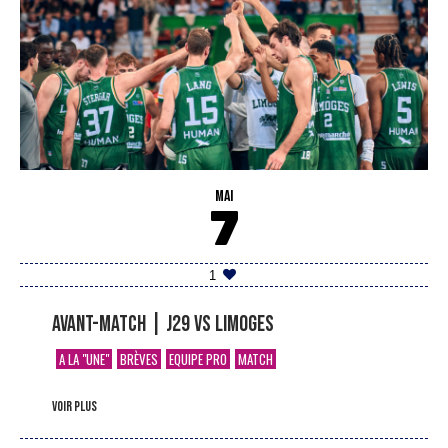
MAI
7
1
Avant-match | J29 vs Limoges
A LA "UNE"
BRÈVES
EQUIPE PRO
MATCH
voir plus