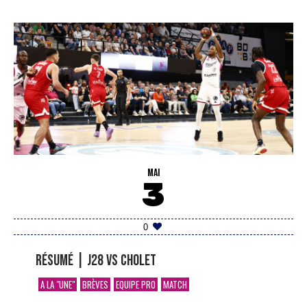
MAI
3
0
Résumé | J28 vs Cholet
A LA "UNE"
BRÈVES
EQUIPE PRO
MATCH