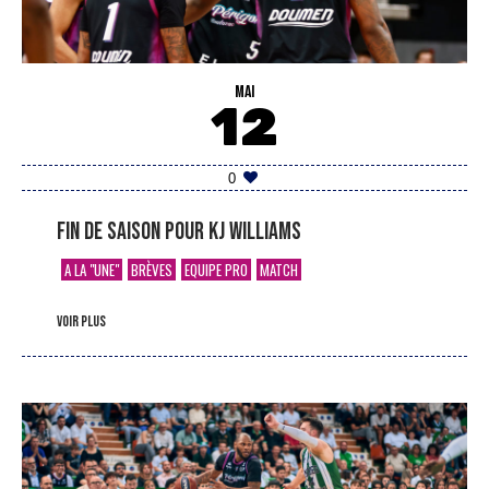
MAI
12
0
Fin de saison pour KJ Williams
A LA "UNE"
BRÈVES
EQUIPE PRO
MATCH
voir plus