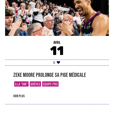
AVRIL
11
0
Zeke Moore prolonge sa pige médicale
A LA "UNE"
BRÈVES
EQUIPE PRO
voir plus