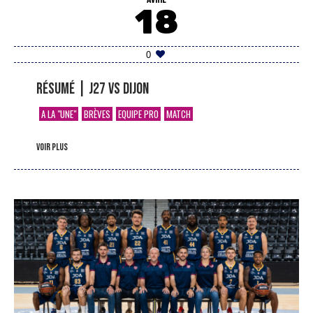
18
0
Résumé | J27 vs Dijon
A LA "UNE"
BRÈVES
EQUIPE PRO
MATCH
voir plus