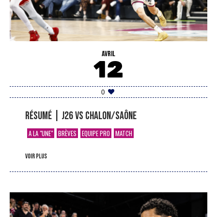
AVRIL
12
0
Résumé | J26 vs Chalon/Saône
A LA "UNE"
BRÈVES
EQUIPE PRO
MATCH
voir plus