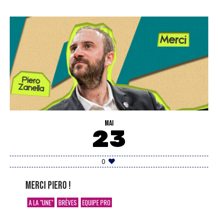
MAI
23
0
Merci Piero !
A LA "UNE"
BRÈVES
EQUIPE PRO