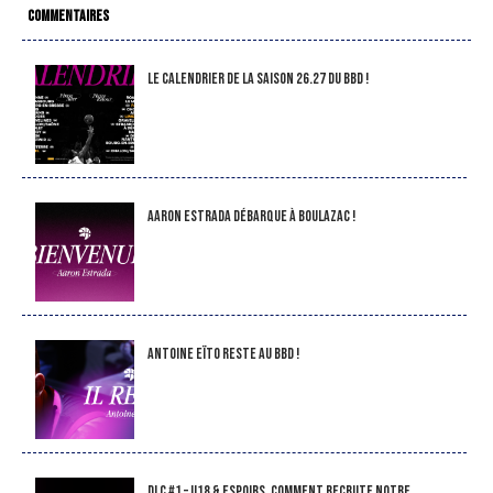
COMMENTAIRES
LE CALENDRIER DE LA SAISON 26.27 DU BBD !
Aaron Estrada débarque à Boulazac !
Antoine Eïto reste au BBD !
DLC #1 – U18 & Espoirs, comment recrute notre