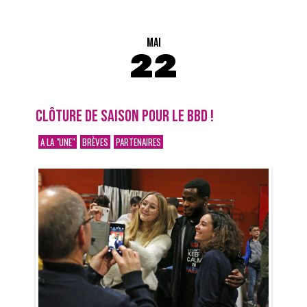
MAI
22
CLÔTURE DE SAISON POUR LE BBD !
A LA "UNE"
BRÈVES
PARTENAIRES