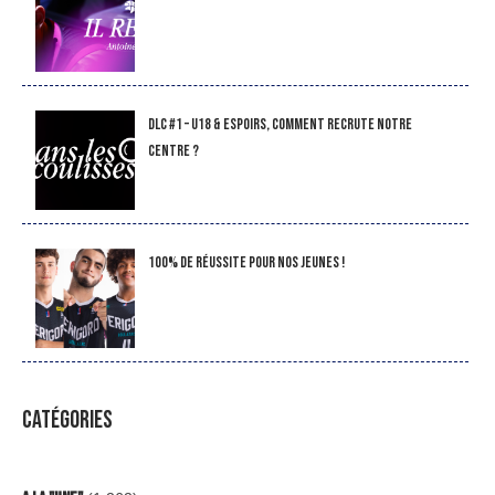
DLC #1 – U18 & Espoirs, comment recrute notre
Centre ?
100% de réussite pour nos jeunes !
CATÉGORIES