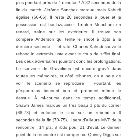
plus pendant près de 4 minutes ! À 32 secondes de la
fin du match, Jérôme Sanchez marque mais Kahudi
égalise (66-66). Il reste 20 secondes à jouer et la
possession est boulazacoise. Trenton Meacham en
renard, traîne sur les extérieurs. Il trouve son
compère Anderson qui tente le shoot à 3pts à la
dernière seconde … et rate. Charles Kahudi sauve le
rebond in extremis juste avant le coup de sifflet final.
Les deux adversaires joueront donc les prolongations.
Le souvenir de Gravelines est encore gravé dans
toutes les mémoires, et côté tribunes, on a peur de
voir le scénario se reproduire ! Pourtant, les
périgourdins tiennent bon et prennent même le
dessus. À mi-course dans ce temps additionnel,
Shawn James marque un très beau 3 pts du corner
(68-73) et enfonce le clou sur un rebond à 6
secondes de la fin (70-75). Il sera d’ailleurs MVP de la
rencontre : 14 pts, 9 rbds pour 21 d’éval. Le dernier
point de la rencontre est marqué par Quincy Diggs sur