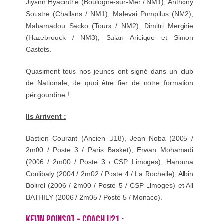
Jiyann Hyacinthe (Boulogne-sur-Mer / NM1), Anthony
Soustre (Challans / NM1), Malevai Pompilus (NM2),
Mahamadou Sacko (Tours / NM2), Dimitri Mergirie
(Hazebrouck / NM3), Saian Aricique et Simon
Castets.
Quasiment tous nos jeunes ont signé dans un club
de Nationale, de quoi être fier de notre formation
périgourdine !
Ils Arrivent :
Bastien Courant (Ancien U18), Jean Noba (2005 /
2m00 / Poste 3 / Paris Basket), Erwan Mohamadi
(2006 / 2m00 / Poste 3 / CSP Limoges), Harouna
Coulibaly (2004 / 2m02 / Poste 4 / La Rochelle), Albin
Boitrel (2006 / 2m00 / Poste 5 / CSP Limoges) et Ali
BATHILY (2006 / 2m05 / Poste 5 / Monaco).
KEVIN POINSOT – COACH U21 :