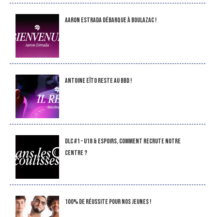
Aaron Estrada débarque à Boulazac !
Antoine Eïto reste au BBD !
DLC #1 – U18 & Espoirs, comment recrute notre
Centre ?
100% de réussite pour nos jeunes !