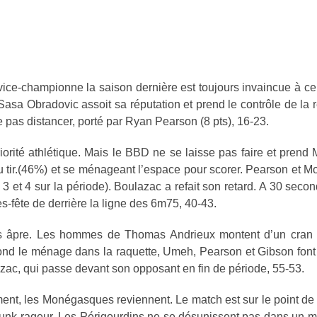
ce-championne la saison dernière est toujours invaincue à ce
Sasa Obradovic assoit sa réputation et prend le contrôle de la 
e pas distancer, porté par Ryan Pearson (8 pts), 16-23.
rité athlétique. Mais le BBD ne se laisse pas faire et prend
 au tir.(46%) et se ménageant l’espace pour scorer. Pearson et 
3 et 4 sur la période). Boulazac a refait son retard. A 30 seco
-fête de derrière la ligne des 6m75, 40-43.
 plus âpre. Les hommes de Thomas Andrieux montent d’un cran
ond le ménage dans la raquette, Umeh, Pearson et Gibson font 
lazac, qui passe devant son opposant en fin de période, 55-53.
ent, les Monégasques reviennent. Le match est sur le point de 
dunk rageur. Les Périgourdins ne se désunissent pas dans un 