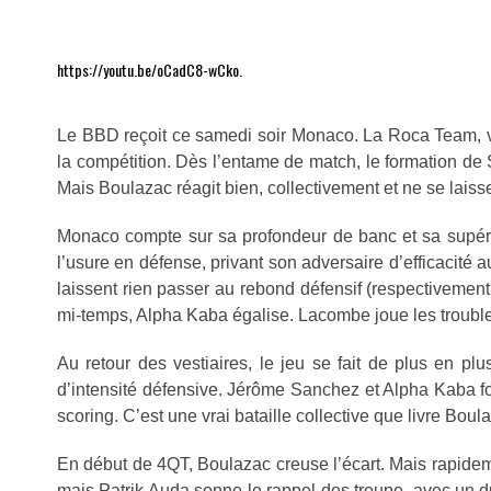
https://youtu.be/oCadC8-wCko.
Le BBD reçoit ce samedi soir Monaco. La Roca Team, vi
la compétition. Dès l’entame de match, le formation de 
Mais Boulazac réagit bien, collectivement et ne se laiss
Monaco compte sur sa profondeur de banc et sa supério
l’usure en défense, privant son adversaire d’efficacité
laissent rien passer au rebond défensif (respectivement 
mi-temps, Alpha Kaba égalise. Lacombe joue les troubles
Au retour des vestiaires, le jeu se fait de plus en
d’intensité défensive. Jérôme Sanchez et Alpha Kaba f
scoring. C’est une vrai bataille collective que livre Bou
En début de 4QT, Boulazac creuse l’écart. Mais rapidem
mais Patrik Auda sonne le rappel des troupe, avec un 