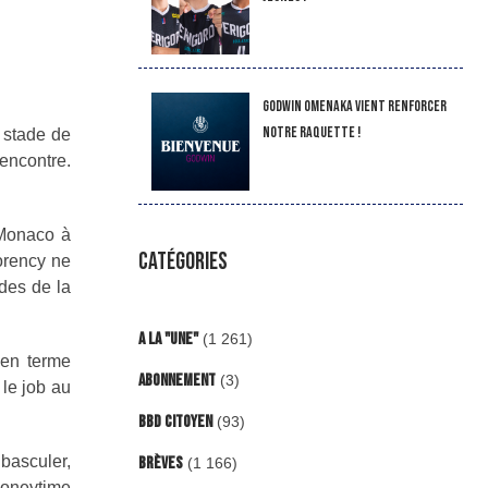
Godwin Omenaka vient renforcer
notre raquette !
 stade de
rencontre.
 Monaco à
CATÉGORIES
Morency ne
ndes de la
A la "Une"
(1 261)
 en terme
Abonnement
(3)
le job au
BBD Citoyen
(93)
basculer,
Brèves
(1 166)
moneytime