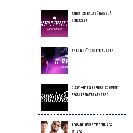
Aaron Estrada débarque à
Boulazac !
Antoine Eïto reste au BBD !
DLC #1 – U18 & Espoirs, comment
recrute notre Centre ?
100% de réussite pour nos
jeunes !