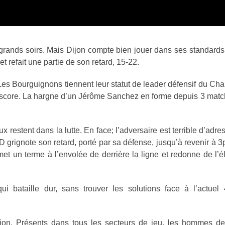
grands soirs. Mais Dijon compte bien jouer dans ses standards
 refait une partie de son retard, 15-22.
 Les Bourguignons tiennent leur statut de leader défensif du Ch
au score. La hargne d’un Jérôme Sanchez en forme depuis 3 match
restent dans la lutte. En face; l’adversaire est terrible d’adr
D grignote son retard, porté par sa défense, jusqu’à revenir à 3
t un terme à l’envolée de derrière la ligne et redonne de l’é
qui bataille dur, sans trouver les solutions face à l’actue
ation. Présents dans tous les secteurs de jeu, les hommes 