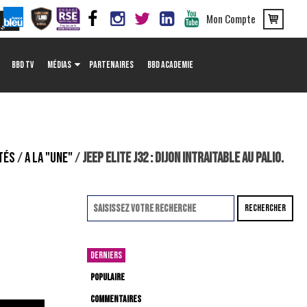
Mon Compte
BBD TV
MÉDIAS
PARTENAIRES
BBD ACADEMIE
TÉS
/
A LA "UNE"
/
JEEP ELITE J32 : DIJON INTRAITABLE AU PALIO.
RECHERCHER
DERNIERS
POPULAIRE
COMMENTAIRES