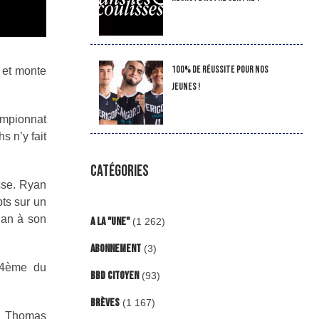
100% de réussite pour nos
 et monte
jeunes !
ampionnat
s n’y fait
CATÉGORIES
esse. Ryan
pts sur un
lan à son
A la "Une"
(1 262)
Abonnement
(3)
l 4ème du
BBD Citoyen
(93)
Brèves
(1 167)
de Thomas