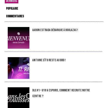
DERNIERS
POPULAIRE
COMMENTAIRES
Aaron Estrada débarque à Boulazac !
Antoine Eïto reste au BBD !
DLC #1 – U18 & Espoirs, comment recrute notre
Centre ?