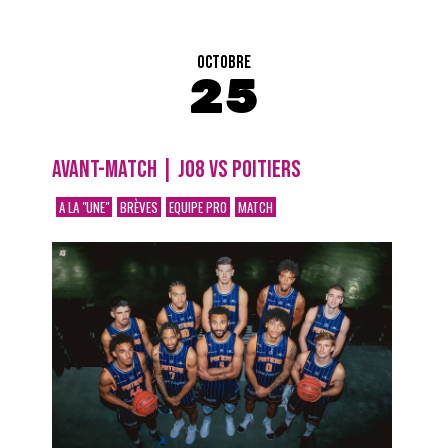
OCTOBRE
25
AVANT-MATCH | J08 VS POITIERS
A LA "UNE"
BRÈVES
EQUIPE PRO
MATCH