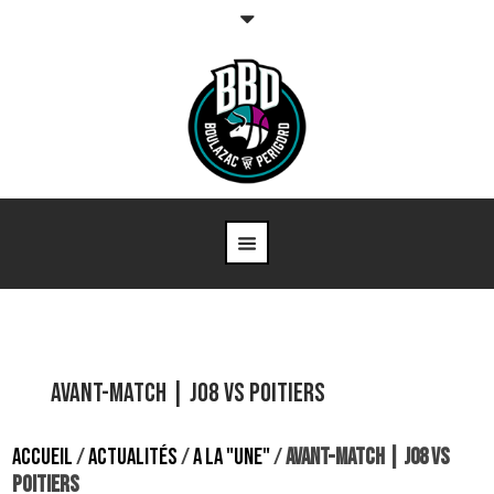
Avant-match | J08 vs Poitiers
ACCUEIL
/
ACTUALITÉS
/
A LA "UNE"
/
AVANT-MATCH | J08 VS
POITIERS