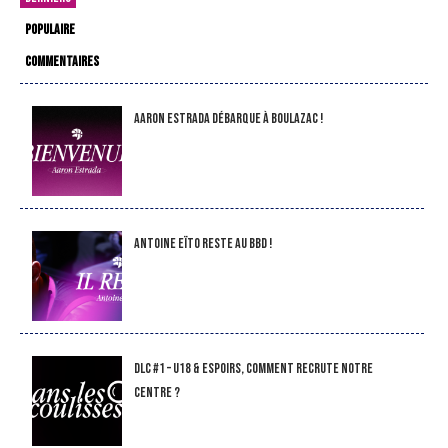
POPULAIRE
COMMENTAIRES
Aaron Estrada débarque à Boulazac !
Antoine Eïto reste au BBD !
DLC #1 – U18 & Espoirs, comment recrute notre
Centre ?