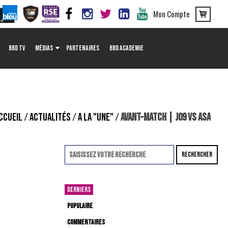
Mon Compte
BBD TV
MÉDIAS
PARTENAIRES
BBD ACADEMIE
CCUEIL
/
ACTUALITÉS
/
A LA "UNE"
/
AVANT-MATCH | J09 VS ASA
RECHERCHER
DERNIERS
POPULAIRE
COMMENTAIRES