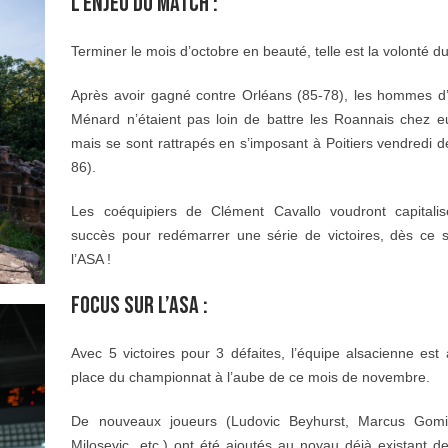
L’ENJEU DU MATCH :
Terminer le mois d’octobre en beauté, telle est la volonté d
Après avoir gagné contre Orléans (85-78), les hommes d
Ménard n’étaient pas loin de battre les Roannais chez e
mais se sont rattrapés en s’imposant à Poitiers vendredi d
86).
Les coéquipiers de Clément Cavallo voudront capitali
succès pour redémarrer une série de victoires, dès ce s
l’ASA !
FOCUS SUR L’ASA :
Avec 5 victoires pour 3 défaites, l’équipe alsacienne est
place du championnat à l’aube de ce mois de novembre.
De nouveaux joueurs (Ludovic Beyhurst, Marcus Gomis
Milosevic, etc.) ont été ajoutés au noyau déjà existant d