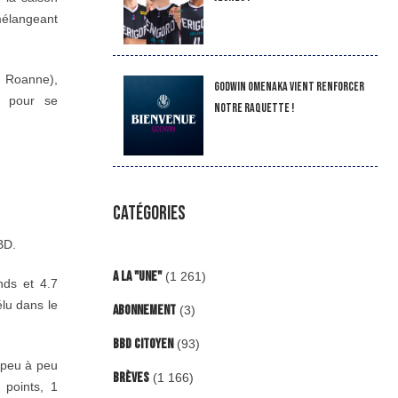
mélangeant
e Roanne),
Godwin Omenaka vient renforcer
h pour se
notre raquette !
CATÉGORIES
BBD.
A la "Une"
(1 261)
nds et 4.7
élu dans le
Abonnement
(3)
BBD Citoyen
(93)
e peu à peu
Brèves
(1 166)
points, 1