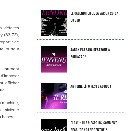
LE CALENDRIER DE LA SAISON 26.27
DU BBD !
 défaites
cy (83-72),
repartir de
te, surtout
Aaron Estrada débarque à
Boulazac !
 tournant
 d’imposer
t afficher
Antoine Eïto reste au BBD !
que.
la machine,
de sixième
s bases.
DLC #1 – U18 & Espoirs, comment
recrute notre Centre ?