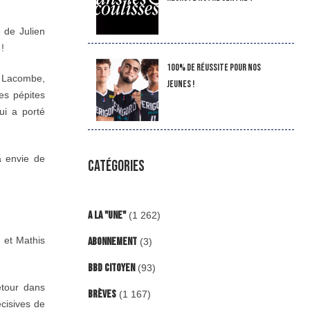
 de Julien
 !
100% de réussite pour nos
l Lacombe,
jeunes !
es pépites
ui a porté
a envie de
CATÉGORIES
A la "Une"
(1 262)
 et Mathis
Abonnement
(3)
BBD Citoyen
(93)
etour dans
Brèves
(1 167)
écisives de