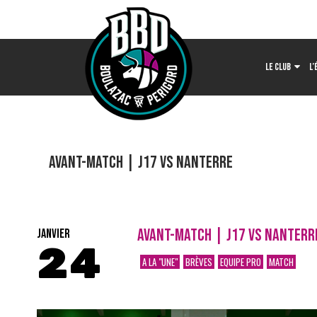
LE CLUB
L’
Avant-match | J17 vs Nanterre
AVANT-MATCH | J17 VS NANTERR
JANVIER
24
A LA "UNE"
BRÈVES
EQUIPE PRO
MATCH