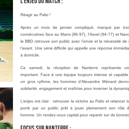
L’ENJEU DU MATCH :
Réagir au Palio !
Après un mois de janvier compliqué, marqué par trois
consécutives face au Mans (86-97), l’Asvel (94-77) et Nan
le BBD retrouve son public avec l’envie et la nécessité de 
l’avant. Une série difficile qui appelle une réponse immédia
à domicile.
Ce samedi, la réception de Nanterre représente un
important. Face à une équipe toujours intense et capable
un gros rythme, les hommes d’Alexandre Ménard devron
solidarité, engagement et maîtrise pour inverser la dynami
L’enjeu est clair : retrouver la victoire au Palio et relancer 
porté par un public prêt à jouer pleinement son rôle 
homme. Un rendez-vous capital pour repartir sur de bonne
FOCUS SUR NANTERRE :