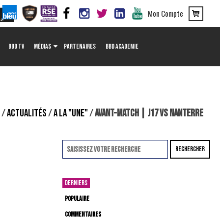
Mon Compte
BBD TV
MÉDIAS
PARTENAIRES
BBD ACADEMIE
L
/
ACTUALITÉS
/
A LA "UNE"
/
AVANT-MATCH | J17 VS NANTERRE
RECHERCHER
DERNIERS
POPULAIRE
COMMENTAIRES