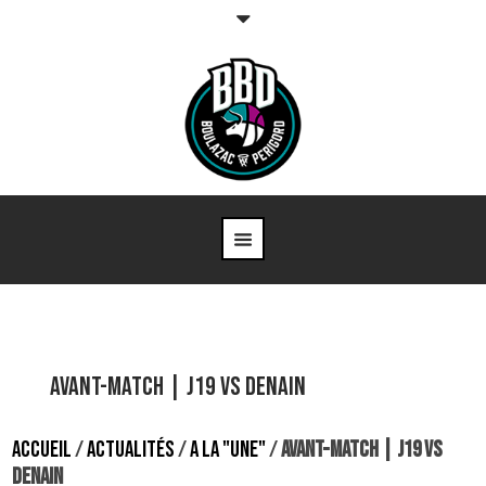
Avant-match | J19 vs Denain
ACCUEIL
/
ACTUALITÉS
/
A LA "UNE"
/
AVANT-MATCH | J19 VS
DENAIN