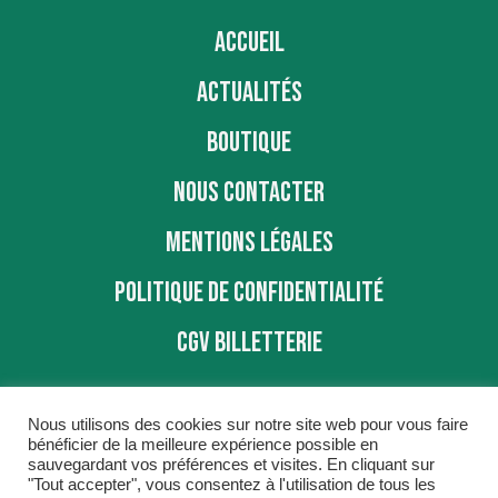
ACCUEIL
ACTUALITÉS
BOUTIQUE
NOUS CONTACTER
MENTIONS LÉGALES
POLITIQUE DE CONFIDENTIALITÉ
CGV BILLETTERIE
Nous utilisons des cookies sur notre site web pour vous faire
bénéficier de la meilleure expérience possible en
sauvegardant vos préférences et visites. En cliquant sur
"Tout accepter", vous consentez à l'utilisation de tous les
BBD © 2016