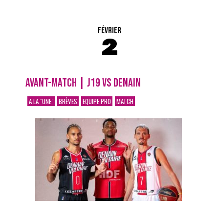
FÉVRIER
2
AVANT-MATCH | J19 VS DENAIN
A LA "UNE"
BRÈVES
EQUIPE PRO
MATCH