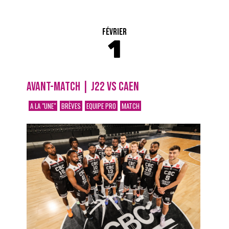
FÉVRIER
1
AVANT-MATCH | J22 VS CAEN
A LA "UNE"
BRÈVES
EQUIPE PRO
MATCH