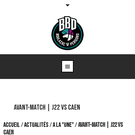
Avant-match | J22 vs Caen
ACCUEIL
/
ACTUALITÉS
/
A LA "UNE"
/
AVANT-MATCH | J22 VS
CAEN