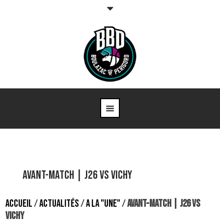
Avant-match | J26 vs Vichy
ACCUEIL
/
ACTUALITÉS
/
A LA "UNE"
/
AVANT-MATCH | J26 VS
VICHY