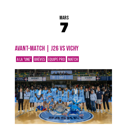
MARS
7
AVANT-MATCH | J26 VS VICHY
A LA "UNE"
BRÈVES
EQUIPE PRO
MATCH