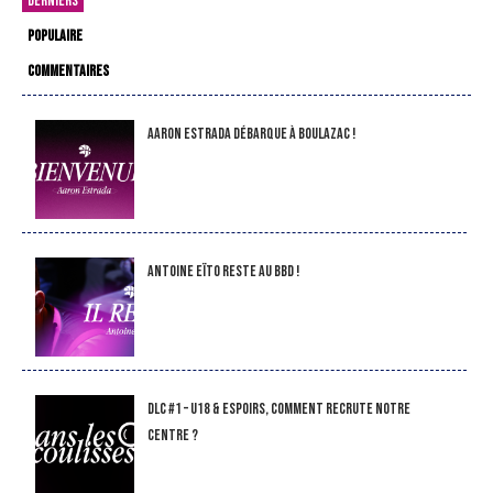
DERNIERS
POPULAIRE
COMMENTAIRES
Aaron Estrada débarque à Boulazac !
Antoine Eïto reste au BBD !
DLC #1 – U18 & Espoirs, comment recrute notre
Centre ?