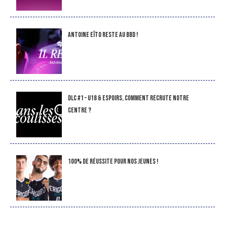
Antoine Eïto reste au BBD !
DLC #1 – U18 & Espoirs, comment recrute notre
Centre ?
100% de réussite pour nos jeunes !