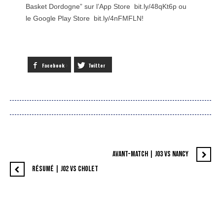
Basket Dordogne” sur l’App Store
bit.ly/48qKt6p ou
le Google Play Store
bit.ly/4nFMFLN!
Facebook
Twitter
AVANT-MATCH | J03 VS NANCY
RÉSUMÉ | J02 VS CHOLET