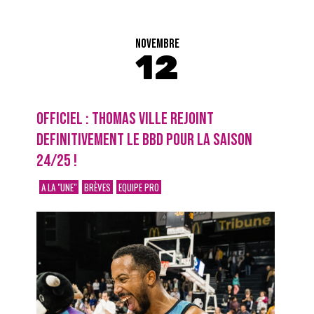
NOVEMBRE
12
OFFICIEL : THOMAS VILLE REJOINT
DEFINITIVEMENT LE BBD POUR LA SAISON
24/25 !
A LA "UNE"
BRÈVES
EQUIPE PRO