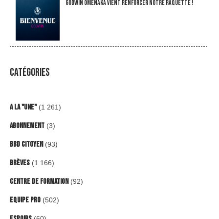
Godwin Omenaka vient renforcer notre raquette !
CATÉGORIES
A la "Une"
(1 261)
Abonnement
(3)
BBD Citoyen
(93)
Brèves
(1 166)
Centre de formation
(92)
Equipe Pro
(502)
Espoirs
(60)