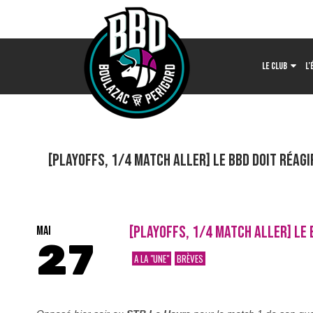
LE CLUB
L’
[Playoffs, 1/4 match aller] Le BBD doit réagir
[PLAYOFFS, 1/4 MATCH ALLER] LE B
MAI
27
A LA "UNE"
BRÈVES