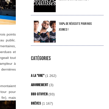
100% de réussite pour nos
jeunes !
rois points
au public.
émentaires,
perdues et
CATÉGORIES
ngeait tout
’ampleur à
 dernières
A la "Une"
(1 262)
Abonnement
(3)
émontaient
tour pour
BBD Citoyen
(93)
 fin), mais
Brèves
(1 167)