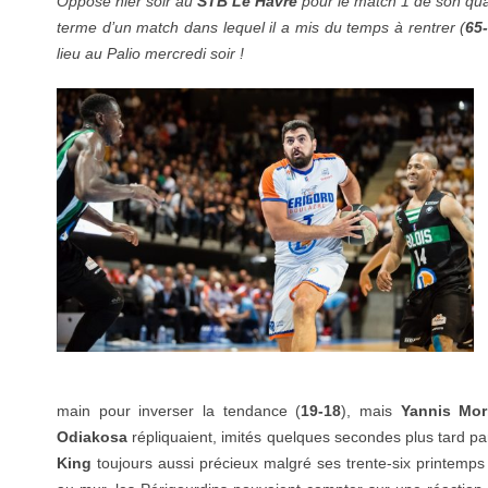
Opposé hier soir au
STB Le Havre
pour le match 1 de son quar
terme d’un match dans lequel il a mis du temps à rentrer (
65
lieu au Palio mercredi soir !
main pour inverser la tendance (
19-18
), mais
Yannis Mor
Odiakosa
répliquaient, imités quelques secondes plus tard p
King
toujours aussi précieux malgré ses trente-six printemps