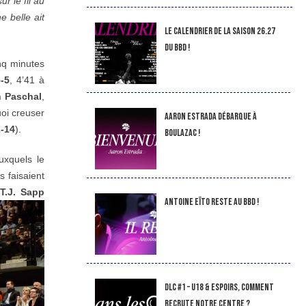
ur le fil au
 belle ait
LE CALENDRIER DE LA SAISON 26.27
DU BBD !
nq minutes
-5
, 4’41 à
n Paschal
,
oi creuser
Aaron Estrada débarque à
-14
).
Boulazac !
uxquels le
 faisaient
T.J. Sapp
Antoine Eïto reste au BBD !
DLC #1 – U18 & Espoirs, comment
recrute notre Centre ?