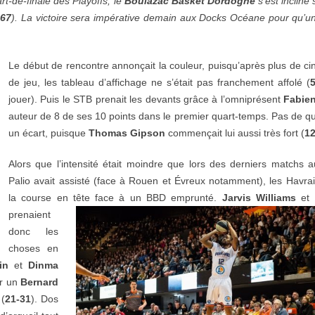
t-de-finale des Playoffs, le
Boulazac Basket Dordogne
s’est incliné s
-67
). La victoire sera impérative demain aux Docks Océane pour qu’une
Le début de rencontre annonçait la couleur,
puisqu’après plus de ci
de jeu, les tableau d’affichage ne s’était pas franchement affolé (
5
jouer). Puis le STB prenait les devants grâce à l’omniprésent
Fabie
auteur de 8 de ses 10 points dans le premier quart-temps. Pas de qu
un écart, puisque
Thomas Gipson
commençait lui aussi très fort (
12
Alors que l’intensité était moindre que lors des derniers matchs a
Palio avait assisté (face à Rouen et Évreux notamment), les Havrais
la course en tête face à un BBD emprunté.
Jarvis Williams
et
prenaient
donc les
choses en
in
et
Dinma
ar un
Bernard
 (
21-31
). Dos