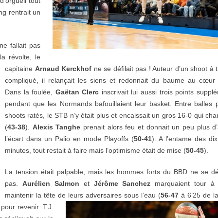
’orgueil tout
ng rentrait un
ne fallait pas
a révolte, le
capitaine
Arnaud Kerckhof
ne se défilait pas ! Auteur d’un shoot à t
compliqué, il relançait les siens et redonnait du baume au cœur 
Dans la foulée,
Gaëtan Clerc
inscrivait lui aussi trois points suppl
pendant que les Normands bafouillaient leur basket. Entre balles 
shoots ratés, le STB n’y était plus et encaissait un gros 16-0 qui cha
(
43-38
).
Alexis Tanghe
prenait alors feu et donnait un peu plus d
l’écart dans un Palio en mode Playoffs (
50-41
). A l’entame des dix
minutes, tout restait à faire mais l’optimisme était de mise (
50-45
).
La tension était palpable, mais les hommes forts du BBD ne se d
pas.
Aurélien Salmon
et
Jérôme Sanchez
marquaient tour à 
maintenir la tête de leurs adversaires sous l’eau (
56-47
à 6’25 de la
 pour revenir. T.J.