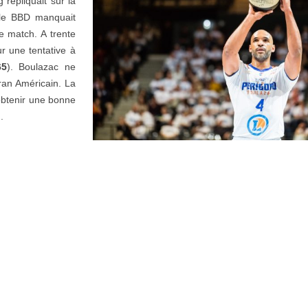
 répliquait sur la
 le BBD manquait
e match. A trente
r une tentative à
65
). Boulazac ne
ran Américain. La
obtenir une bonne
).