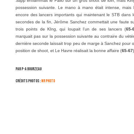
Sapp enflammait le Palio sur un gros shoot de loin, mais King
possession suivante. Le mano à mano était intense, mais
encore des lancers importants qui maintenant le STB dans l
secondes de la fin, Jérôme Sanchez commettait une faute su
trois points de KIng, qui loupait l’un de ses lancers (
65-
marquait pas sur la possession suivante au contraire du vété
dernière seconde laissait trop peu de marge à Sanchez pour 
position de shoot, et Le Havre réalisait la bonne affaire (
65-67
Par P-A Bourzeau
Crédits photos :
NR Photo