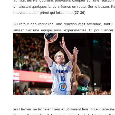
au mur, les Périgourdins pouvaient compter sur une réaction d
en laissant quelques lancers-francs en route. Sur le buzzer, Ki
nouveau panier primé qui faisait mal (
27-36
).
Au retour des vestiaires, une réaction était attendue, tant il 
laisser filer une équipe aussi expérimentée.
Et pour lancer l
les Havrais ne lâchaient rien et utilisaient leur force intérieure