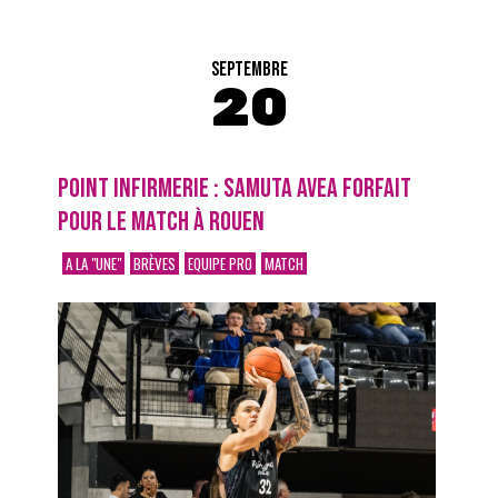
SEPTEMBRE
20
POINT INFIRMERIE : SAMUTA AVEA FORFAIT
POUR LE MATCH À ROUEN
A LA "UNE"
BRÈVES
EQUIPE PRO
MATCH