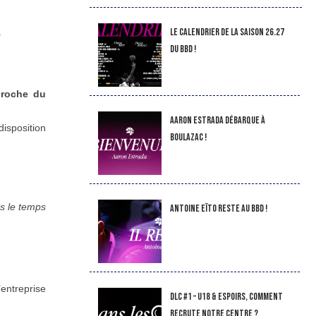
LE CALENDRIER DE LA SAISON 26.27
.
DU BBD !
proche du
Aaron Estrada débarque à
isposition
Boulazac !
es le temps
Antoine Eïto reste au BBD !
entreprise
DLC #1 – U18 & Espoirs, comment
recrute notre Centre ?