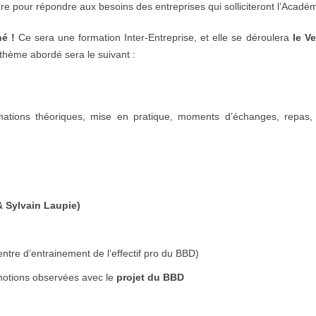
ure pour répondre aux besoins des entreprises qui solliciteront l’Acadé
é !
Ce sera une formation Inter-Entreprise, et elle se déroulera
le V
thème abordé sera le suivant :
ations théoriques, mise en pratique, moments d’échanges, repas, 
 Sylvain Laupie)
Centre d’entrainement de l’effectif pro du BBD)
 notions observées avec le
projet du BBD