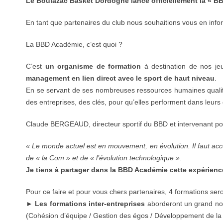
Le Boulazac Basket Dordogne lance officiellement la « B
En tant que partenaires du club nous souhaitions vous en infor
La BBD Académie, c’est quoi ?
C’est
un organisme de formation
à destination de nos je
management en lien direct avec le sport de haut niveau
.
En se servant de ses nombreuses ressources humaines qualifié
des entreprises, des clés, pour qu’elles performent dans leurs d
Claude BERGEAUD, directeur sportif du BBD et intervenant po
« Le monde actuel est en mouvement, en évolution. Il faut acc
de « la Com » et de « l’évolution technologique ».
Je tiens à partager dans la BBD Académie cette expéri
Pour ce faire et pour vous chers partenaires, 4 formations ser
►
Les formations inter-entreprises
aborderont un grand no
(Cohésion d’équipe / Gestion des égos / Développement de la 