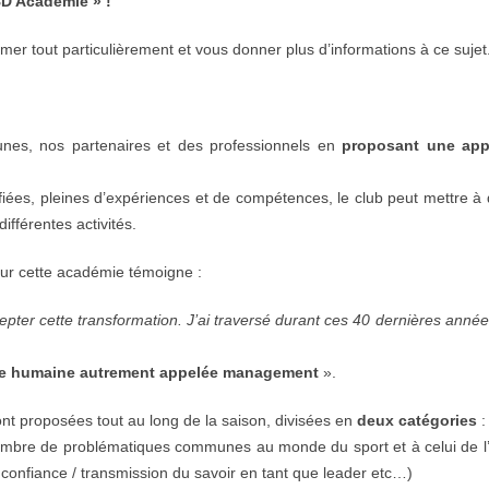
BD Académie » !
mer tout particulièrement et vous donner plus d’informations à ce sujet
unes, nos partenaires et des professionnels en
proposant une ap
es, pleines d’expériences et de compétences, le club peut mettre à d
ifférentes activités.
ur cette académie témoigne :
epter cette transformation. J’ai traversé durant ces 40 dernières anné
ence humaine autrement appelée management
».
ont proposées tout au long de la saison, divisées en
deux catégories
:
mbre de problématiques communes au monde du sport et à celui de l’
confiance / transmission du savoir en tant que leader etc…)