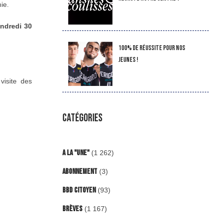
mie.
endredi 30
100% de réussite pour nos
jeunes !
visite des
CATÉGORIES
A la "Une"
(1 262)
Abonnement
(3)
BBD Citoyen
(93)
Brèves
(1 167)