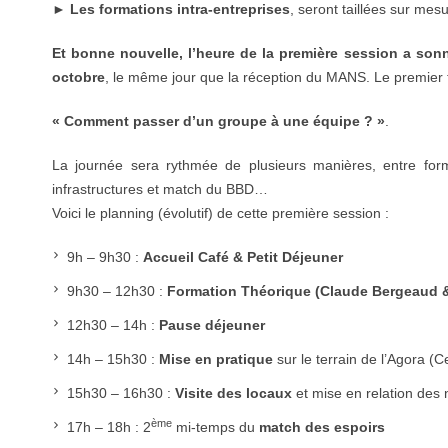
►
Les formations intra-entreprises
, seront taillées sur mes
Et bonne nouvelle, l’heure de la première session a sonn
octobre
, le même jour que la réception du MANS. Le premier 
« Comment passer d’un groupe à une équipe ? »
.
La journée sera rythmée de plusieurs manières, entre form
infrastructures et match du BBD…
Voici le planning (évolutif) de cette première session :
9h – 9h30 :
Accueil Café & Petit Déjeuner
9h30 – 12h30 :
Formation Théorique (Claude Bergeaud &
12h30 – 14h :
Pause déjeuner
14h – 15h30 :
Mise en pratique
sur le terrain de l’Agora (
15h30 – 16h30 :
Visite des locaux
et mise en relation des
ème
17h – 18h : 2
mi-temps du
match des espoirs