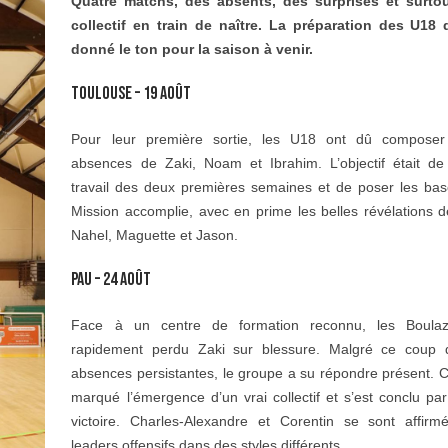
Quatre matchs, des absents, des surprises et surtou
collectif en train de naître. La préparation des U18
donné le ton pour la saison à venir.
TOULOUSE – 19 AOÛT
Pour leur première sortie, les U18 ont dû composer
absences de Zaki, Noam et Ibrahim. L’objectif était de 
travail des deux premières semaines et de poser les bas
Mission accomplie, avec en prime les belles révélations d
Nahel, Maguette et Jason.
PAU – 24 AOÛT
Face à un centre de formation reconnu, les Boulaz
rapidement perdu Zaki sur blessure. Malgré ce coup d
absences persistantes, le groupe a su répondre présent. 
marqué l’émergence d’un vrai collectif et s’est conclu pa
victoire. Charles-Alexandre et Corentin se sont affi
leaders offensifs dans des styles différents.