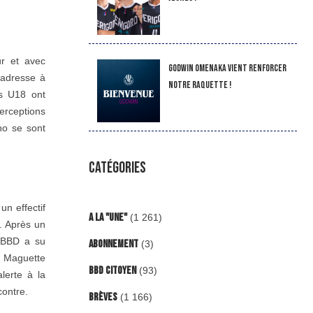
ur et avec
Godwin Omenaka vient renforcer
l’adresse à
notre raquette !
es U18 ont
erceptions
no se sont
CATÉGORIES
un effectif
A la "Une"
(1 261)
1. Après un
e BBD a su
Abonnement
(3)
s. Maguette
BBD Citoyen
(93)
lerte à la
contre.
Brèves
(1 166)