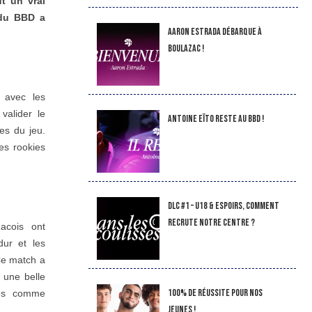
t un vrai
 du BBD a
Aaron Estrada débarque à
Boulazac !
 avec les
valider le
Antoine Eïto reste au BBD !
es du jeu.
es rookies
DLC #1 – U18 & Espoirs, comment
recrute notre Centre ?
acois ont
ur et les
Ce match a
r une belle
100% de réussite pour nos
rmés comme
jeunes !