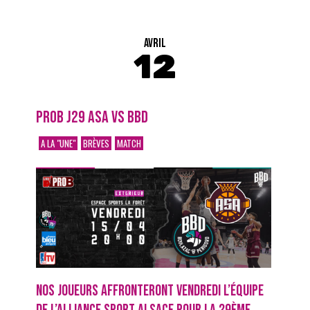
AVRIL
12
PROB J29 ASA VS BBD
A LA "UNE"
BRÈVES
MATCH
NOS JOUEURS AFFRONTERONT VENDREDI L’ÉQUIPE