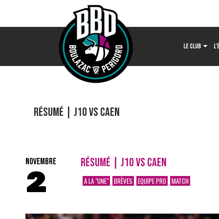
LE CLUB
L’
Résumé | J10 vs Caen
RÉSUMÉ | J10 VS CAEN
NOVEMBRE
2
A LA "UNE"
BRÈVES
EQUIPE PRO
MATCH