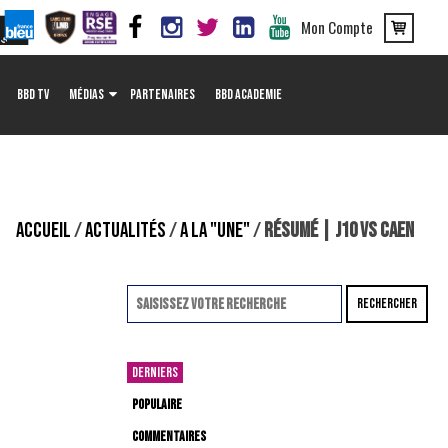
Mon Compte
BBD TV
MÉDIAS
PARTENAIRES
BBD ACADEMIE
ACCUEIL
/
ACTUALITÉS
/
A LA "UNE"
/
RÉSUMÉ | J10 VS CAEN
RECHERCHER
DERNIERS
POPULAIRE
COMMENTAIRES