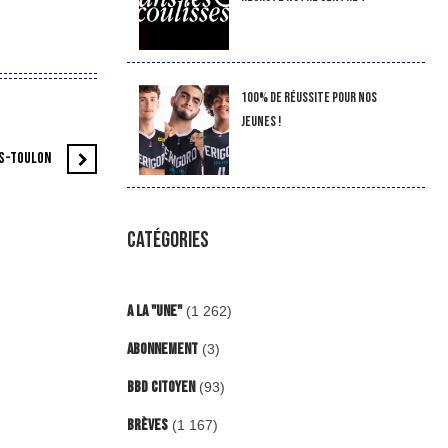
100% de réussite pour nos
jeunes !
ES-TOULON
CATÉGORIES
A la "Une"
(1 262)
Abonnement
(3)
BBD Citoyen
(93)
Brèves
(1 167)