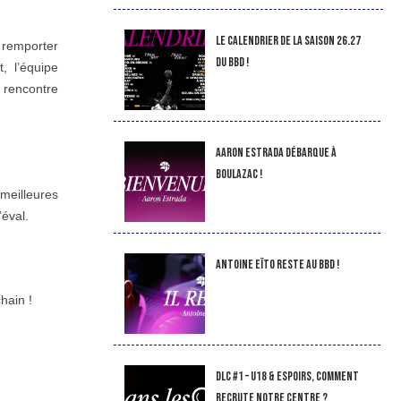
LE CALENDRIER DE LA SAISON 26.27
r remporter
DU BBD !
, l’équipe
a rencontre
Aaron Estrada débarque à
Boulazac !
meilleures
’éval.
Antoine Eïto reste au BBD !
hain !
DLC #1 – U18 & Espoirs, comment
recrute notre Centre ?