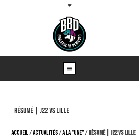
Résumé | J22 vs Lille
ACCUEIL
/
ACTUALITÉS
/
A LA "UNE"
/
RÉSUMÉ | J22 VS LILLE