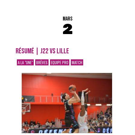
MARS
2
RÉSUMÉ | J22 VS LILLE
A LA "UNE"
BRÈVES
EQUIPE PRO
MATCH