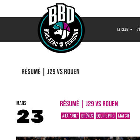
LE CLUB
L’
Résumé | J29 vs Rouen
RÉSUMÉ | J29 VS ROUEN
MARS
23
A LA "UNE"
BRÈVES
EQUIPE PRO
MATCH