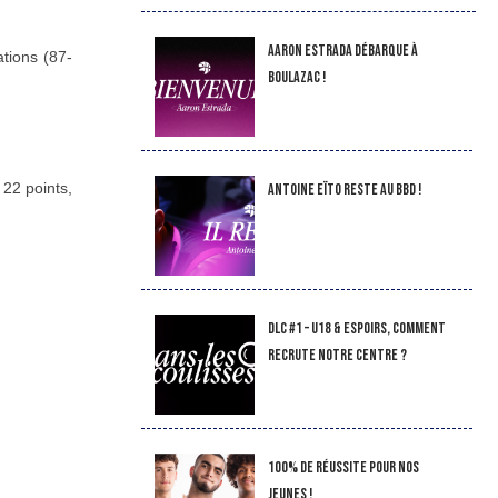
Aaron Estrada débarque à
tions (87-
Boulazac !
 22 points,
Antoine Eïto reste au BBD !
DLC #1 – U18 & Espoirs, comment
recrute notre Centre ?
100% de réussite pour nos
jeunes !