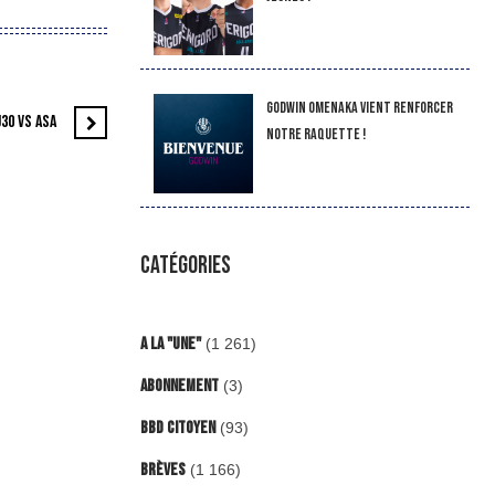
Godwin Omenaka vient renforcer
30 VS ASA
notre raquette !
CATÉGORIES
A la "Une"
(1 261)
Abonnement
(3)
BBD Citoyen
(93)
Brèves
(1 166)