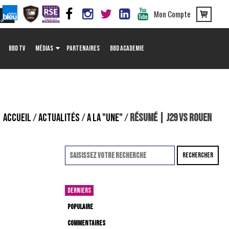
Mon Compte
BBD TV
MÉDIAS
PARTENAIRES
BBD ACADEMIE
ACCUEIL
/
ACTUALITÉS
/
A LA "UNE"
/
RÉSUMÉ | J29 VS ROUEN
RECHERCHER
DERNIERS
POPULAIRE
COMMENTAIRES