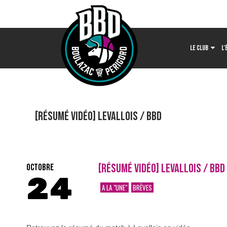
LE CLUB
L’
[Résumé vidéo] Levallois / BBD
[RÉSUMÉ VIDÉO] LEVALLOIS / BBD
OCTOBRE
24
A LA "UNE"
BRÈVES