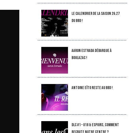
LE CALENDRIER DE LA SAISON 26.27
DU BBD !
Aaron Estrada débarque à
Boulazac !
Antoine Eïto reste au BBD !
DLC #1 – U18 & Espoirs, comment
recrute notre Centre ?