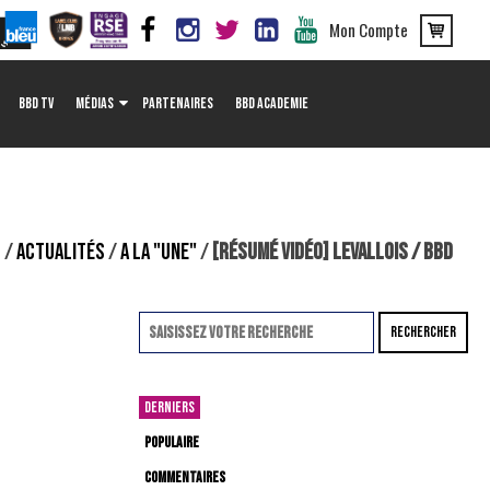
Mon Compte
BBD TV
MÉDIAS
PARTENAIRES
BBD ACADEMIE
L
/
ACTUALITÉS
/
A LA "UNE"
/
[RÉSUMÉ VIDÉO] LEVALLOIS / BBD
RECHERCHER
DERNIERS
POPULAIRE
COMMENTAIRES