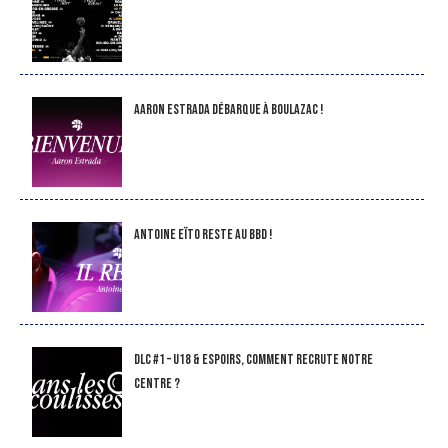
Aaron Estrada débarque à Boulazac !
Antoine Eïto reste au BBD !
DLC #1 – U18 & Espoirs, comment recrute notre
Centre ?