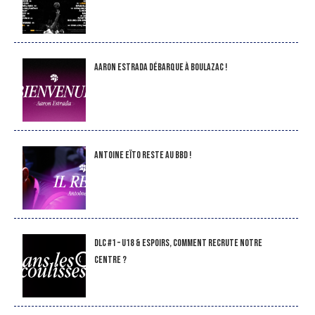
Aaron Estrada débarque à Boulazac !
Antoine Eïto reste au BBD !
DLC #1 – U18 & Espoirs, comment recrute notre
Centre ?