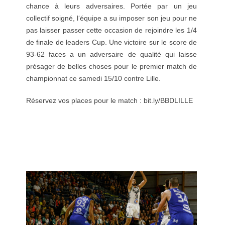
chance
à
leurs
adversaires
.
Portée
par
un
jeu
collectif
soigné
,
l
‘
équipe
a
su
imposer
son
jeu
pour
ne
pas
laisser
passer
cette
occasion
de
rejoindre
les
1
/
4
de
finale
de
leaders
Cup
.
Une
victoire
sur
le
score
de
93-62
faces
a
un
adversaire
de
qualité
qui
laisse
présager
de
belles
choses
pour
le
premier
match
de
championnat
ce
samedi
15
/
10
contre
Lille
.
Réservez vos places pour le match : bit.ly/BBDLILLE