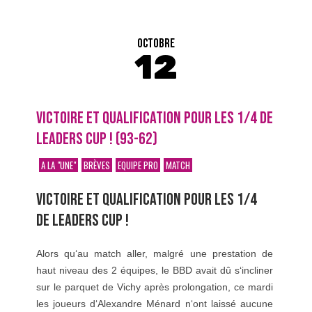
OCTOBRE
12
VICTOIRE ET QUALIFICATION POUR LES 1/4 DE
LEADERS CUP ! (93-62)
A LA "UNE"
BRÈVES
EQUIPE PRO
MATCH
VICTOIRE ET QUALIFICATION POUR LES 1/4
DE LEADERS CUP !
Alors
qu
‘
au
match
aller
,
malgré
une
prestation
de
haut
niveau
des
2
équipes
,
le
BBD
avait
dû
s
‘
incliner
sur
le
parquet
de
Vichy
après
prolongation
,
ce
mardi
les
joueurs
d
‘
Alexandre
Ménard
n
‘
ont
laissé
aucune