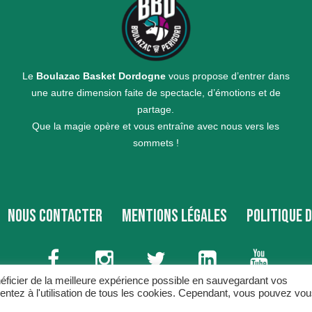
Le
Boulazac Basket Dordogne
vous propose d’entrer dans
une autre dimension faite de spectacle, d’émotions et de
partage.
Que la magie opère et vous entraîne avec nous vers les
sommets !
NOUS CONTACTER
MENTIONS LÉGALES
POLITIQUE 
néficier de la meilleure expérience possible en sauvegardant vos
sentez à l'utilisation de tous les cookies. Cependant, vous pouvez vo
C
s