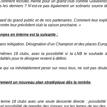
 Comment recruter, même pour un grand club comme Gravelines
s les derniers ? N’est-ce pas également un scénario source d
egard du grand public et de nos partenaires. Comment leur expl
contre leur précédent club la saison prochaine. »
ges en interne est la suivante :
 Sans relégation. Désignation d’un Champion et des places Eur
mêmes 18 clubs, avec la possibilité si la LNB le souhaite d’
ités pour le désigner restent à définir.
 qui va inévitablement peser sur nous tous, ne soit pas doub
vement un nouveau plan stratégique dès la rentrée
.
 terme 18 clubs avec une seule descente directe : possibilité 
t possibilité de prendre des risques sur les temps de jeu des 