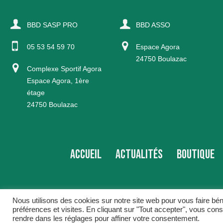
BBD SASP PRO
BBD ASSO
05 53 54 59 70
Espace Agora
24750 Boulazac
Complexe Sportif Agora
Espace Agora, 1ère
étage
24750 Boulazac
ACCUEIL
ACTUALITÉS
BOUTIQUE
Nous utilisons des cookies sur notre site web pour vous faire bé
préférences et visites. En cliquant sur "Tout accepter", vous con
BBD © 2016
rendre dans les réglages pour affiner votre consentement.