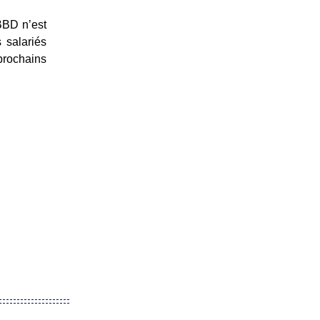
BBD n’est
 salariés
 prochains