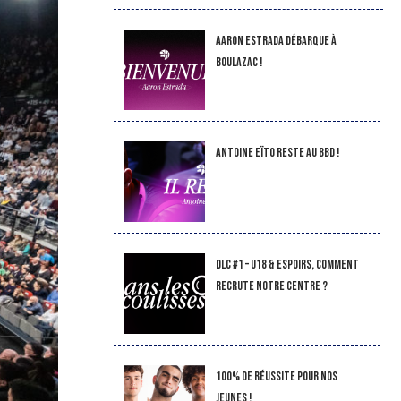
Aaron Estrada débarque à
Boulazac !
Antoine Eïto reste au BBD !
DLC #1 – U18 & Espoirs, comment
recrute notre Centre ?
100% de réussite pour nos
jeunes !