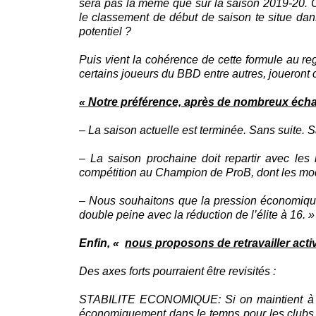
sera pas la même que sur la saison 2019-20.
le classement de début de saison te situe dan
potentiel ?
Puis vient la cohérence de cette formule au r
certains joueurs du BBD entre autres, joueront 
« Notre préférence, après de nombreux échan
– La saison actuelle est terminée. Sans suite.
– La saison prochaine doit repartir avec les 
compétition au Champion de ProB, dont les modal
– Nous souhaitons que la pression économique
double peine avec la réduction de l’élite à 16. »
Enfin,
«
nous proposons de retravailler acti
Des axes forts pourraient être revisités :
STABILITE ECONOMIQUE
: Si on maintient à
économiquement dans le temps pour les clubs e