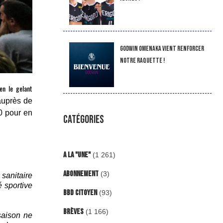
Godwin Omenaka vient renforcer
notre raquette !
 en le gelant
auprès de
0 pour en
CATÉGORIES
A la "Une"
(1 261)
Abonnement
(3)
 sanitaire
é sportive
BBD Citoyen
(93)
Brèves
(1 166)
saison ne