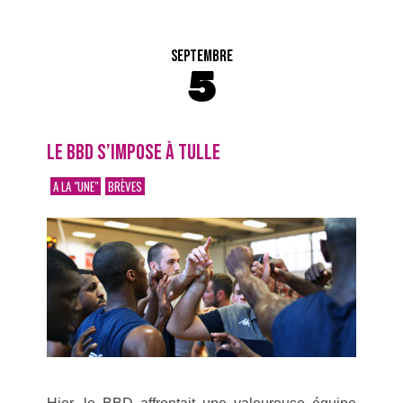
SEPTEMBRE
5
LE BBD S’IMPOSE À TULLE
A LA "UNE"
BRÈVES