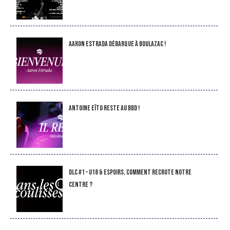
Aaron Estrada débarque à Boulazac !
Antoine Eïto reste au BBD !
DLC #1 – U18 & Espoirs, comment recrute notre
Centre ?