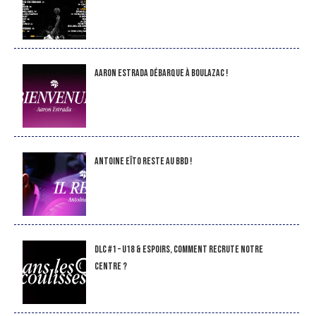
Aaron Estrada débarque à Boulazac !
Antoine Eïto reste au BBD !
DLC #1 – U18 & Espoirs, comment recrute notre
Centre ?