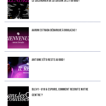
LE CALENDRIER DE LA SAISON 26.27 DU BBD !
Aaron Estrada débarque à Boulazac !
Antoine Eïto reste au BBD !
DLC #1 – U18 & Espoirs, comment recrute notre
Centre ?