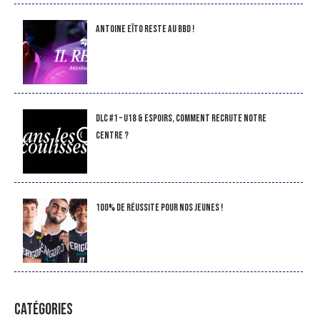
Antoine Eïto reste au BBD !
DLC #1 – U18 & Espoirs, comment recrute notre
Centre ?
100% de réussite pour nos jeunes !
CATÉGORIES