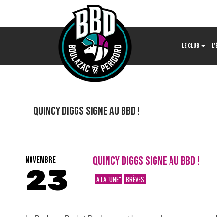
LE CLUB
L’
Quincy DIGGS signe au BBD !
QUINCY DIGGS SIGNE AU BBD !
NOVEMBRE
23
A LA "UNE"
BRÈVES