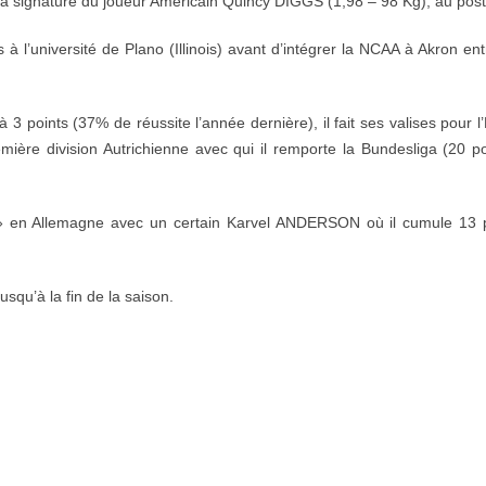
 signature du joueur Américain Quincy DIGGS (1,98 – 98 Kg), au post
 à l’université de Plano (Illinois) avant d’intégrer la NCAA à Akron en
 3 points (37% de réussite l’année dernière), il fait ses valises pour 
ère division Autrichienne avec qui il remporte la Bundesliga (20 po
» en Allemagne avec un certain Karvel ANDERSON où il cumule 13 p
usqu’à la fin de la saison.