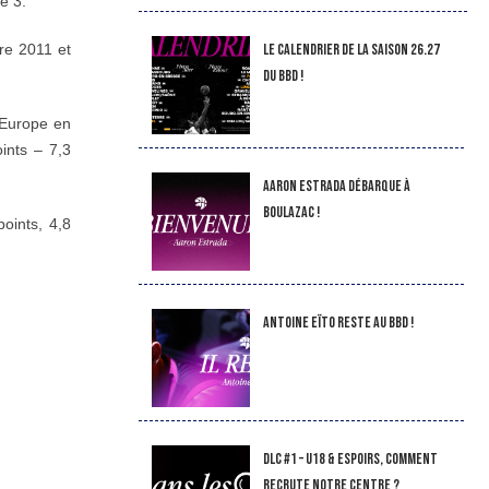
e 3.
LE CALENDRIER DE LA SAISON 26.27
tre 2011 et
DU BBD !
l’Europe en
ints – 7,3
Aaron Estrada débarque à
Boulazac !
oints, 4,8
Antoine Eïto reste au BBD !
DLC #1 – U18 & Espoirs, comment
recrute notre Centre ?