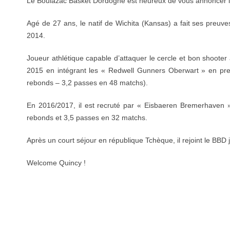
Le Boulazac Basket Dordogne est heureux de vous annoncer la
Agé de 27 ans, le natif de Wichita (Kansas) a fait ses preuves
2014.
Joueur athlétique capable d’attaquer le cercle et bon shooter à
2015 en intégrant les « Redwell Gunners Oberwart » en premi
rebonds – 3,2 passes en 48 matchs).
En 2016/2017, il est recruté par « Eisbaeren Bremerhaven 
rebonds et 3,5 passes en 32 matchs.
Après un court séjour en république Tchèque, il rejoint le BBD j
Welcome Quincy !