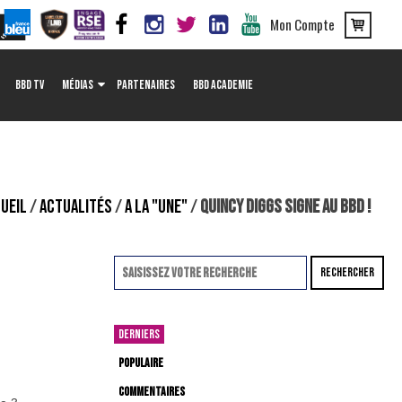
Mon Compte
BBD TV
MÉDIAS
PARTENAIRES
BBD ACADEMIE
UEIL
/
ACTUALITÉS
/
A LA "UNE"
/
QUINCY DIGGS SIGNE AU BBD !
RECHERCHER
DERNIERS
POPULAIRE
COMMENTAIRES