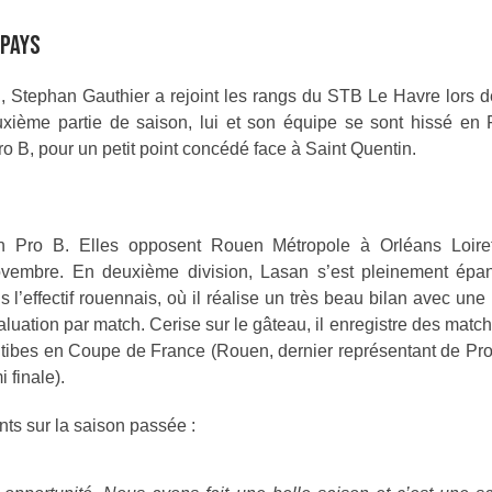
 PAYS
Stephan Gauthier a rejoint les rangs du STB Le Havre lors de
uxième partie de saison, lui et son équipe se sont hissé en 
ro B, pour un petit point concédé face à Saint Quentin.
n Pro B. Elles opposent Rouen Métropole à Orléans Loiret
 Novembre. En deuxième division, Lasan s’est pleinement épa
s l’effectif rouennais, où il réalise un très beau bilan avec u
luation par match. Cerise sur le gâteau, il enregistre des matc
tibes en Coupe de France (Rouen, dernier représentant de Pr
 finale).
nts sur la saison passée :