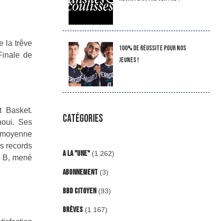
 la trêve
100% de réussite pour nos
Finale de
jeunes !
 Basket.
CATÉGORIES
noui. Ses
ne moyenne
hs records
A la "Une"
(1 262)
o B, mené
Abonnement
(3)
BBD Citoyen
(93)
Brèves
(1 167)