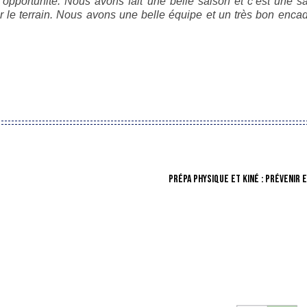
pportunité. Nous avons fait une belle saison et c’est une sat
ur le terrain. Nous avons une belle équipe et un très bon enca
PRÉPA PHYSIQUE ET KINÉ : PRÉVENIR E