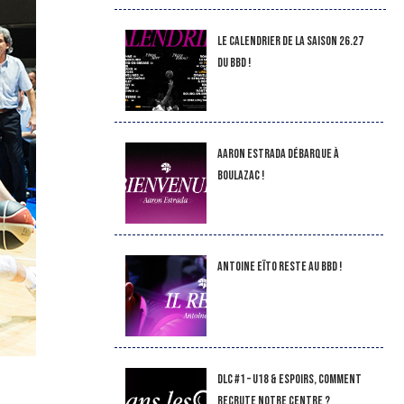
LE CALENDRIER DE LA SAISON 26.27
DU BBD !
Aaron Estrada débarque à
Boulazac !
Antoine Eïto reste au BBD !
DLC #1 – U18 & Espoirs, comment
recrute notre Centre ?