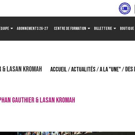
ÉQUIPE
ABONNEMENTS 26-27
CENTRE DE FORMATION
BILLETTERIE
BOUTIQUE
R & LASAN KROMAH
ACCUEIL
/
ACTUALITÉS
/
A LA "UNE"
/
DES 
EPHAN GAUTHIER & LASAN KROMAH