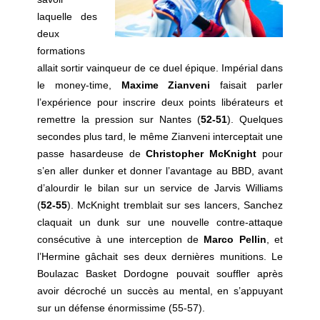
laquelle des
deux
formations
allait sortir vainqueur de ce duel épique. Impérial dans
le money-time,
Maxime Zianveni
faisait parler
l’expérience pour inscrire deux points libérateurs et
remettre la pression sur Nantes (
52-51
). Quelques
secondes plus tard, le même Zianveni interceptait une
passe hasardeuse de
Christopher McKnight
pour
s’en aller dunker et donner l’avantage au BBD, avant
d’alourdir le bilan sur un service de Jarvis Williams
(
52-55
). McKnight tremblait sur ses lancers, Sanchez
claquait un dunk sur une nouvelle contre-attaque
consécutive à une interception de
Marco Pellin
, et
l’Hermine gâchait ses deux dernières munitions. Le
Boulazac Basket Dordogne pouvait souffler après
avoir décroché un succès au mental, en s’appuyant
sur un défense énormissime (55-57).