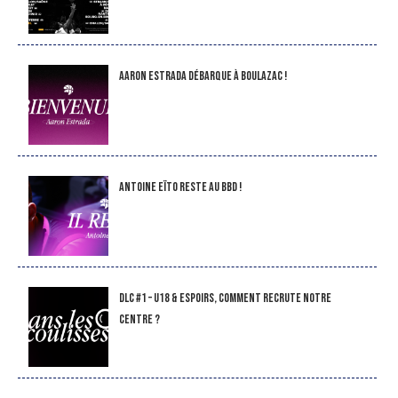
Aaron Estrada débarque à Boulazac !
Antoine Eïto reste au BBD !
DLC #1 – U18 & Espoirs, comment recrute notre
Centre ?