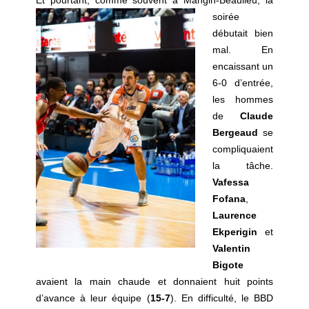
Et pourtant, comme souvent à
Mangin-Beaulieu, la
soirée
débutait bien
mal. En
encaissant un
6-0 d’entrée,
les hommes
de
Claude
Bergeaud
se
compliquaient
la tâche.
Vafessa
Fofana
,
Laurence
Ekperigin
et
Valentin
Bigote
avaient la main chaude et donnaient huit points
d’avance à leur équipe (
15-7
). En difficulté, le BBD