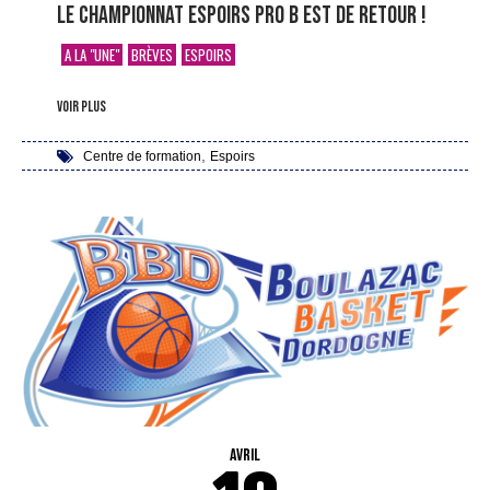
Le Championnat Espoirs Pro B est de retour !
A LA "UNE"
BRÈVES
ESPOIRS
voir plus
,
Centre de formation
Espoirs
AVRIL