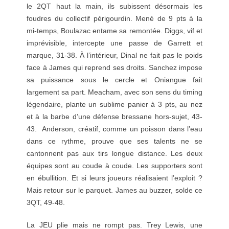
le 2QT haut la main, ils subissent désormais les
foudres du collectif périgourdin. Mené de 9 pts à la
mi-temps, Boulazac entame sa remontée. Diggs, vif et
imprévisible, intercepte une passe de Garrett et
marque, 31-38. À l’intérieur, Dinal ne fait pas le poids
face à James qui reprend ses droits. Sanchez impose
sa puissance sous le cercle et Oniangue fait
largement sa part. Meacham, avec son sens du timing
légendaire, plante un sublime panier à 3 pts, au nez
et à la barbe d’une défense bressane hors-sujet, 43-
43. Anderson, créatif, comme un poisson dans l’eau
dans ce rythme, prouve que ses talents ne se
cantonnent pas aux tirs longue distance. Les deux
équipes sont au coude à coude. Les supporters sont
en ébullition. Et si leurs joueurs réalisaient l’exploit ?
Mais retour sur le parquet. James au buzzer, solde ce
3QT, 49-48.
La JEU plie mais ne rompt pas. Trey Lewis, une