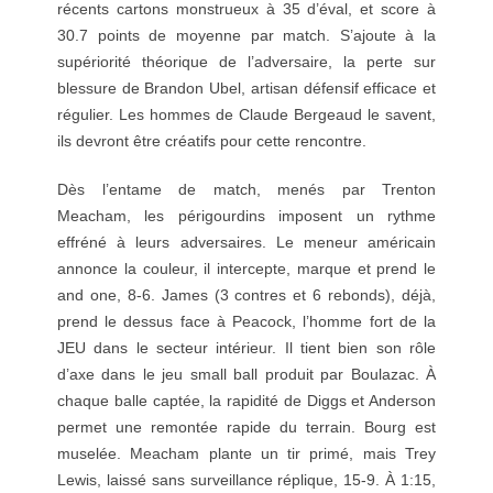
récents cartons monstrueux à 35 d’éval, et score à
30.7 points de moyenne par match. S’ajoute à la
supériorité théorique de l’adversaire, la perte sur
blessure de Brandon Ubel, artisan défensif efficace et
régulier. Les hommes de Claude Bergeaud le savent,
ils devront être créatifs pour cette rencontre.
Dès l’entame de match, menés par Trenton
Meacham, les périgourdins imposent un rythme
effréné à leurs adversaires. Le meneur américain
annonce la couleur, il intercepte, marque et prend le
and one, 8-6. James (3 contres et 6 rebonds), déjà,
prend le dessus face à Peacock, l’homme fort de la
JEU dans le secteur intérieur. Il tient bien son rôle
d’axe dans le jeu small ball produit par Boulazac. À
chaque balle captée, la rapidité de Diggs et Anderson
permet une remontée rapide du terrain. Bourg est
muselée. Meacham plante un tir primé, mais Trey
Lewis, laissé sans surveillance réplique, 15-9. À 1:15,