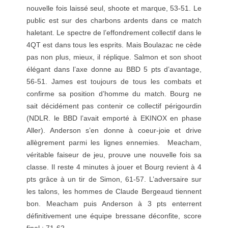
nouvelle fois laissé seul, shoote et marque, 53-51. Le
public est sur des charbons ardents dans ce match
haletant. Le spectre de l’effondrement collectif dans le
4QT est dans tous les esprits. Mais Boulazac ne cède
pas non plus, mieux, il réplique. Salmon et son shoot
élégant dans l’axe donne au BBD 5 pts d’avantage,
56-51. James est toujours de tous les combats et
confirme sa position d’homme du match. Bourg ne
sait décidément pas contenir ce collectif périgourdin
(NDLR. le BBD l’avait emporté à EKINOX en phase
Aller). Anderson s’en donne à coeur-joie et drive
allègrement parmi les lignes ennemies. Meacham,
véritable faiseur de jeu, prouve une nouvelle fois sa
classe. Il reste 4 minutes à jouer et Bourg revient à 4
pts grâce à un tir de Simon, 61-57. L’adversaire sur
les talons, les hommes de Claude Bergeaud tiennent
bon. Meacham puis Anderson à 3 pts enterrent
définitivement une équipe bressane déconfite, score
final : 71-62.