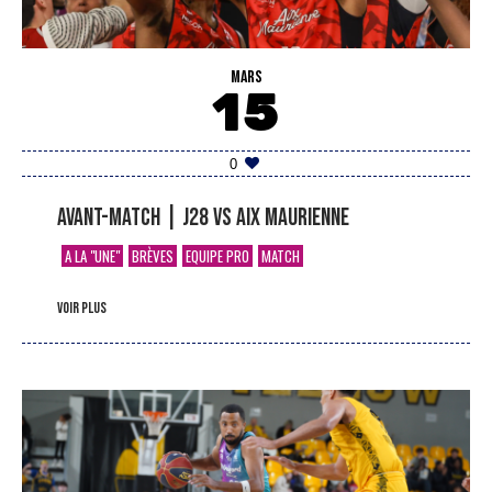
MARS
15
0
Avant-match | J28 vs Aix Maurienne
A LA "UNE"
BRÈVES
EQUIPE PRO
MATCH
voir plus