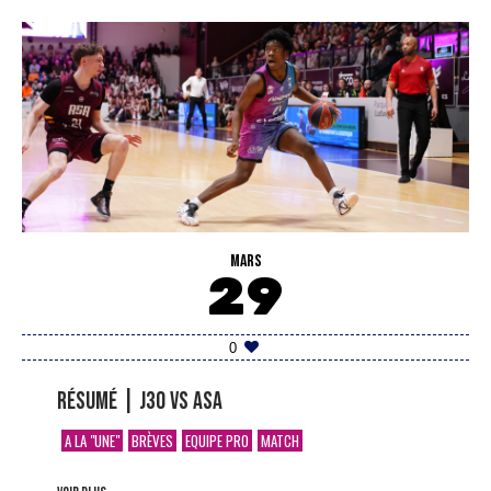
MARS
29
0
Résumé | J30 vs ASA
A LA "UNE"
BRÈVES
EQUIPE PRO
MATCH