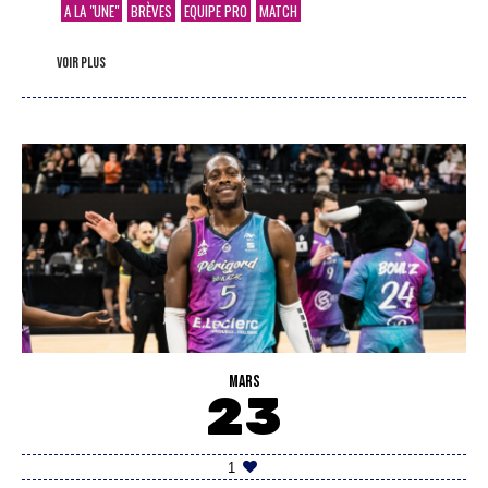
A LA "UNE"
BRÈVES
EQUIPE PRO
MATCH
voir plus
MARS
23
1