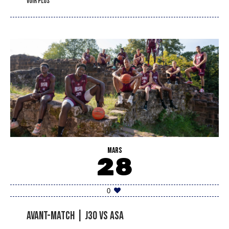
voir plus
MARS
28
0
Avant-match | J30 vs ASA