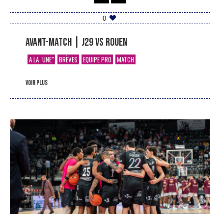
0
Avant-match | J29 vs Rouen
A LA "UNE"
BRÈVES
EQUIPE PRO
MATCH
voir plus