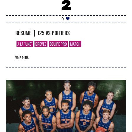
2
0
Résumé | J25 vs Poitiers
A LA "UNE"
BRÈVES
EQUIPE PRO
MATCH
voir plus