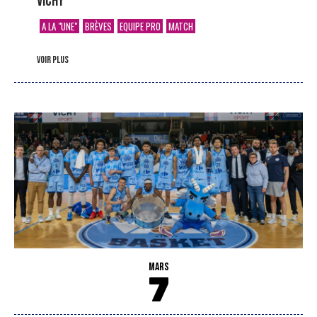
Vichy
A LA "UNE"
BRÈVES
EQUIPE PRO
MATCH
voir plus
MARS
7