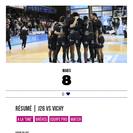
MARS
8
0
Résumé | J26 vs Vichy
A LA "UNE"
BRÈVES
EQUIPE PRO
MATCH