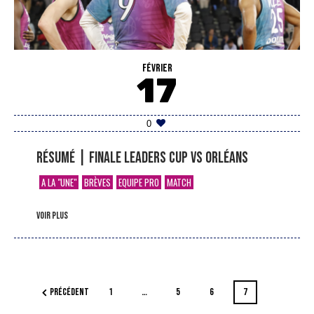
FÉVRIER
17
0
Résumé | Finale Leaders Cup vs Orléans
A LA "UNE"
BRÈVES
EQUIPE PRO
MATCH
voir plus
PRÉCÉDENT
1
…
5
6
7