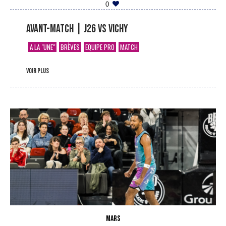
0
Avant-match | J26 vs Vichy
A LA "UNE"
BRÈVES
EQUIPE PRO
MATCH
voir plus
MARS