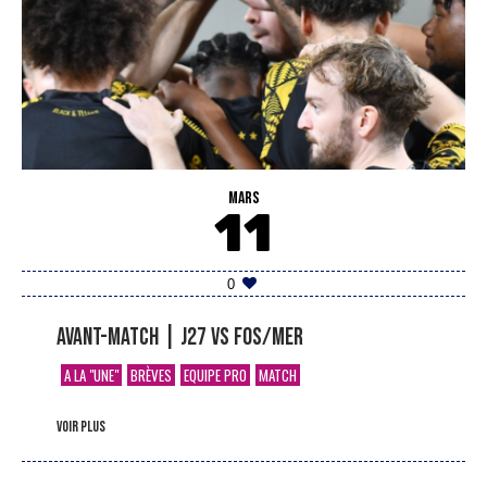
MARS
11
0
Avant-match | J27 vs Fos/Mer
A LA "UNE"
BRÈVES
EQUIPE PRO
MATCH
voir plus