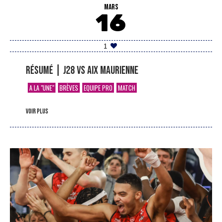
MARS
16
1
Résumé | J28 vs Aix Maurienne
A LA "UNE"
BRÈVES
EQUIPE PRO
MATCH
voir plus