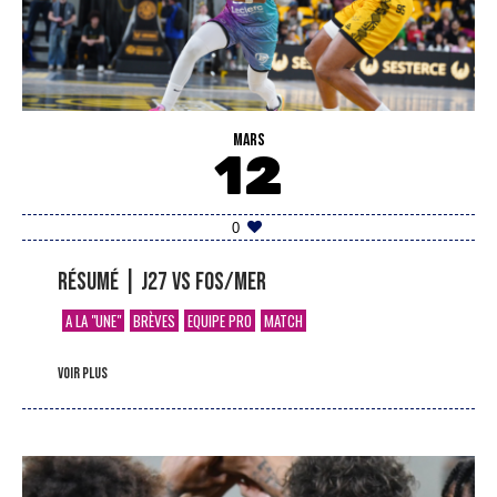
MARS
12
0
Résumé | J27 vs Fos/Mer
A LA "UNE"
BRÈVES
EQUIPE PRO
MATCH
voir plus