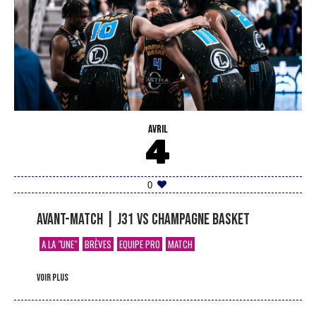
AVRIL
4
0
Avant-match | J31 vs Champagne Basket
A LA "UNE"
BRÈVES
EQUIPE PRO
MATCH
voir plus