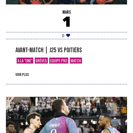
MARS
1
0
Avant-match | J25 vs Poitiers
A LA "UNE"
BRÈVES
EQUIPE PRO
MATCH
voir plus